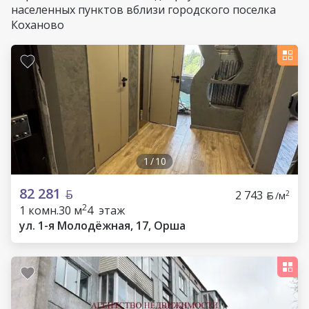
населенных пунктов вблизи городского поселка
Коханово
1
/
10
82 281
2 743
2
/м
2
1 комн.
30 м
4 этаж
ул. 1-я Молодёжная, 17, Орша