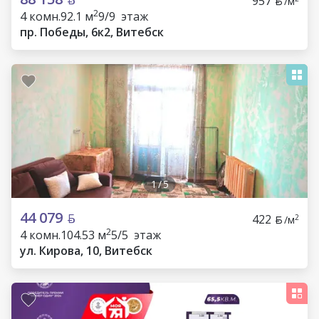
957
/м
2
4 комн.
92.1 м
9/9 этаж
пр. Победы, 6к2, Витебск
1
/
5
44 079
422
2
/м
2
4 комн.
104.53 м
5/5 этаж
ул. Кирова, 10, Витебск