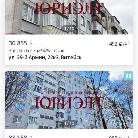
1
/
10
30 855
492
2
/м
2
3 комн.
62.7 м
4/5 этаж
ул. 39-й Армии, 22к3, Витебск
1
/
10
88 158
2