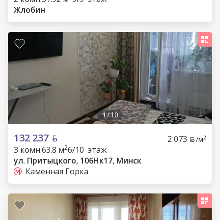
Жлобин
1
/
10
132 237
2 073
2
/м
2
3 комн.
63.8 м
6/10 этаж
ул. Притыцкого, 106Нк17, Минск
Каменная Горка