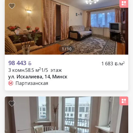
1
/
10
98 443
1 683
2
/м
2
3 комн.
58.5 м
1/5 этаж
ул. Искалиева, 14, Минск
Партизанская