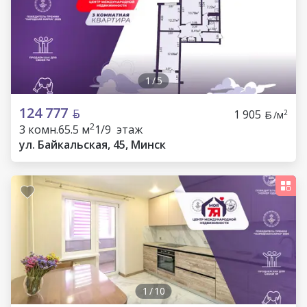
1
/
5
124 777
1 905
2
/м
2
3 комн.
65.5 м
1/9 этаж
ул. Байкальская, 45, Минск
1
/
10