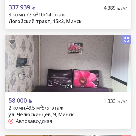
337 939
4 389
2
/м
2
3 комн.
77 м
10/14 этаж
Логойский тракт, 15к2, Минск
1
/
4
58 000
1 333
2
/м
2
2 комн.
43.5 м
5/5 этаж
ул. Челюскинцев, 9, Минск
Автозаводская