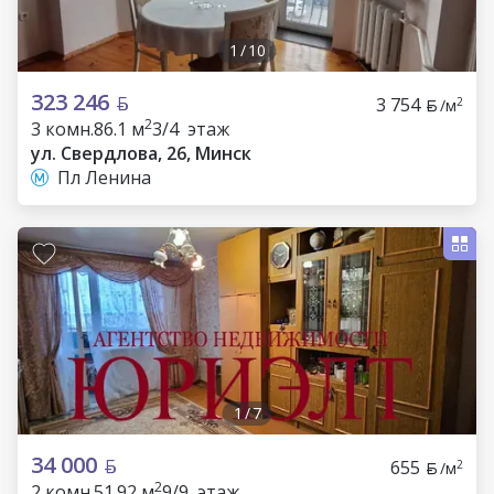
1
/
10
323 246
3 754
2
/м
2
3 комн.
86.1 м
3/4 этаж
ул. Свердлова, 26, Минск
Пл Ленина
1
/
7
34 000
655
2
/м
2
2 комн.
51.92 м
9/9 этаж