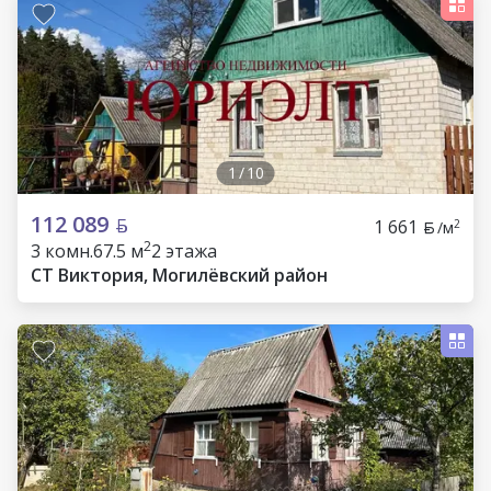
1
/
10
112 089
1 661
2
/м
2
3 комн.
67.5 м
2 этажа
СТ Виктория, Могилёвский район