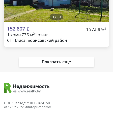
1
/
10
152 807
1 972
2
/м
2
1 комн.
77.5 м
1 этаж
СТ Плиса, Борисовский район
Показать еще
ООО "ВебКод" УНП 193661050
от 12.12.2022 Мингорисполком