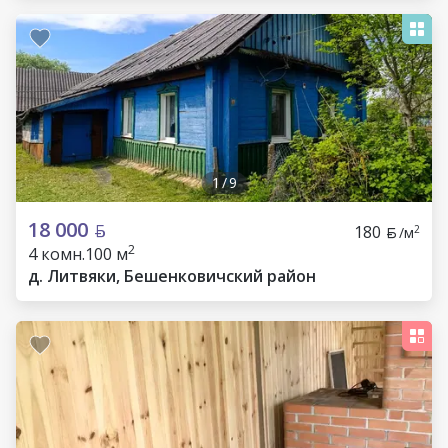
1
/
9
18 000
180
2
/м
2
4 комн.
100 м
д. Литвяки, Бешенковичский район