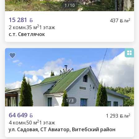
1
/
10
15 281
437
2
/м
2
2 комн.
35 м
1 этаж
с.т. Светлячок
1
/
3
64 649
1 293
2
/м
2
4 комн.
50 м
1 этаж
ул. Садовая, СТ Авиатор, Витебский район