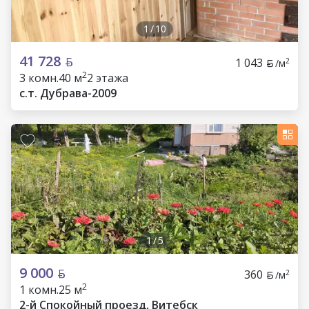
1
/
10
41 728
1 043
2
/м
2
3 комн.
40 м
2 этажа
с.т. Дубрава-2009
1
/
5
9 000
360
2
/м
2
1 комн.
25 м
2-й Спокойный проезд, Витебск