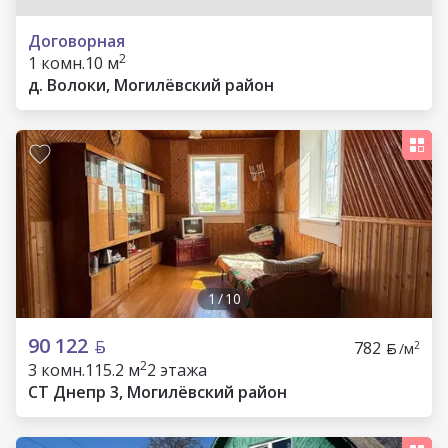
Договорная
2
1 комн.
10 м
д. Волоки, Могилёвский район
1
/
10
90 122
782
2
/м
2
3 комн.
115.2 м
2 этажа
СТ Днепр 3, Могилёвский район