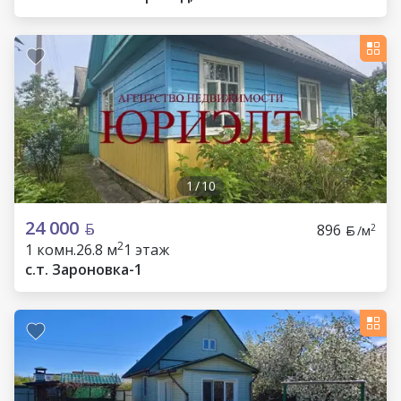
1
/
10
24 000
896
2
/м
2
1 комн.
26.8 м
1 этаж
c.т. Зароновка-1