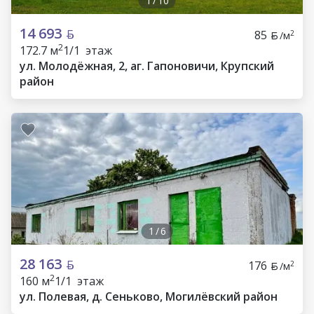
1
/
10
14 693
85
2
/м
2
172.7 м
1/1 этаж
ул. Молодёжная, 2, аг. Гапоновичи, Крупский
район
1
/
6
28 163
176
2
/м
2
160 м
1/1 этаж
ул. Полевая, д. Сеньково, Могилёвский район