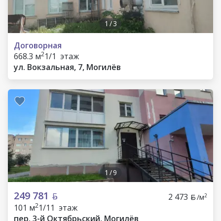
1
/
3
Договорная
2
668.3 м
1/1 этаж
ул. Вокзальная, 7, Могилёв
1
/
9
249 781
2 473
2
/м
2
101 м
1/11 этаж
пер. 3-й Октябрьский, Могилёв