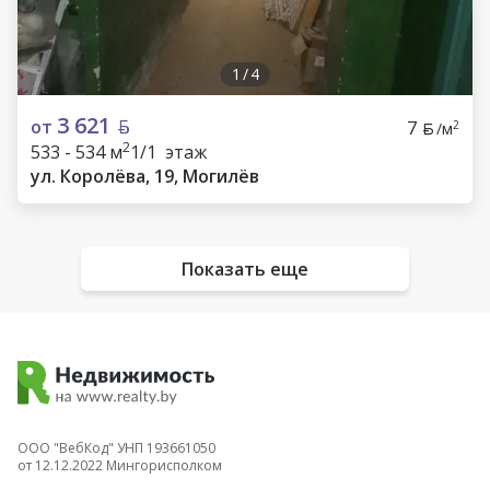
1
/
4
3 621
от
7
2
/м
2
533 - 534 м
1/1 этаж
ул. Королёва, 19, Могилёв
Показать еще
ООО "ВебКод" УНП 193661050
от 12.12.2022 Мингорисполком