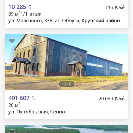
10 285
116
2
/м
2
89 м
1/1 этаж
ул. Мозгового, 33Б, аг. Обчуга, Крупский район
1
/
10
401 607
20 080
2
/м
2
20 м
ул. Октябрьская, Сенно