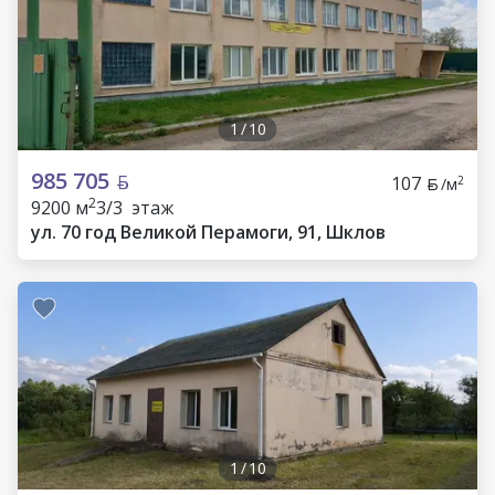
1
/
10
985 705
107
2
/м
2
9200 м
3/3 этаж
ул. 70 год Великой Перамоги, 91, Шклов
1
/
10