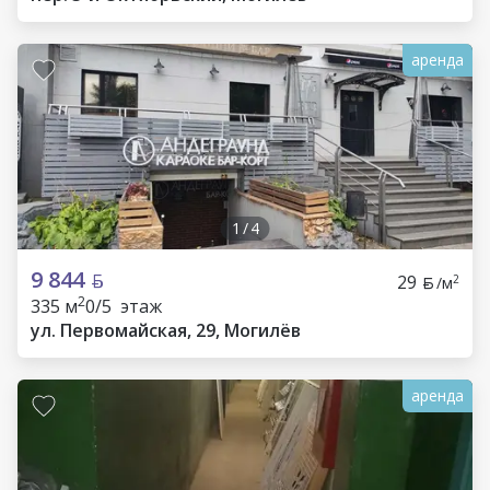
аренда
1
/
4
9 844
29
2
/м
2
335 м
0/5 этаж
ул. Первомайская, 29, Могилёв
аренда