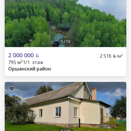
1
/
10
2 000 000
2 516
2
/м
2
795 м
1/1 этаж
Оршанский район