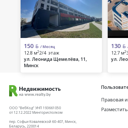
150
130
/ Месяц
2
2
12.8 м
2/4 этаж
12.7 м
ул. Леонида Щемелёва, 11,
ул. Ле
Минск
Пользоват
Правовая 
ООО "ВебКод" УНП 193661050
Разместить
от 12.12.2022 Мингорисполком
пер. Софьи Ковалевской 60-407, Минск,
Беларусь, 220014