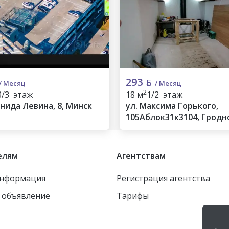
293
/ Месяц
/ Месяц
2
3/3 этаж
18 м
1/2 этаж
онида Левина, 8, Минск
ул. Максима Горького,
105Аблок31к3104, Гродн
елям
Агентствам
информация
Регистрация агентства
 объявление
Тарифы