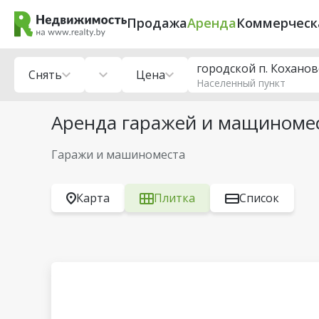
Продажа
Аренда
Коммерческ
городской п. Кохано
Снять
Цена
Населенный пункт
Аренда гаражей и мащиномес
Гаражи и машиноместа
Карта
Плитка
Список