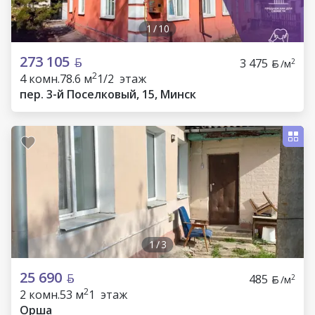
1
/
10
273 105
3 475
2
/м
2
4 комн.
78.6 м
1/2 этаж
пер. 3-й Поселковый, 15, Минск
1
/
3
25 690
485
2
/м
2
2 комн.
53 м
1 этаж
Орша