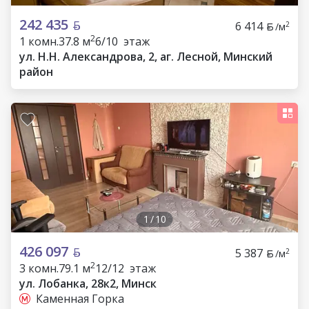
242 435
6 414
2
/м
2
1 комн.
37.8 м
6/10 этаж
ул. Н.Н. Александрова, 2, аг. Лесной, Минский
район
1
/
10
426 097
5 387
2
/м
2
3 комн.
79.1 м
12/12 этаж
ул. Лобанка, 28к2, Минск
Каменная Горка