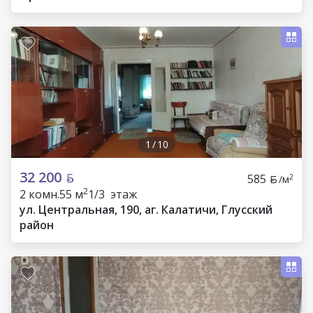
1
/
10
32 200
585
2
/м
2
2 комн.
55 м
1/3 этаж
ул. Центральная, 190, аг. Калатичи, Глусский
район