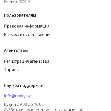
Беларусь, 220014
посёлок Первомайский
Каменец
Жодино
Пользователям
агрогородок Борщовка
Рогачёв
Правовая информация
агрогородок Лошница
Осиповичи
Разместить объявление
агрогородок Тулово
Заславль
Новолукомль
городской посёлок
Агентствам
Тереховка
Столин
Регистрация агентства
городской посёлок
Петриков
Правдинский
Тарифы
агрогородок Старо-
городской посёлок
Борисов
Красная Слобода
Служба поддержки
агрогородок Косино
агрогородок Томашовка
деревня Берёзки
info@realty.by
Лунинец
посёлок Городище
Будни с 9:00 до 16:00
Волковыск
Суббота и воскресенье — выходные дни