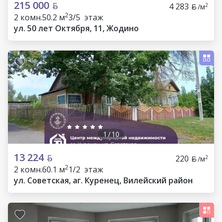
215 000
4 283
2
/м
2
2 комн.
50.2 м
3/5 этаж
ул. 50 лет Октября, 11, Жодино
1
/
10
13 224
220
2
/м
2
2 комн.
60.1 м
1/2 этаж
ул. Советская, аг. Куренец, Вилейский район