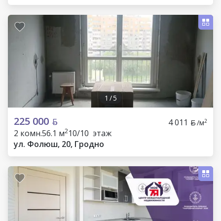
1
/
5
225 000
4 011
2
/м
2
2 комн.
56.1 м
10/10 этаж
ул. Фолюш, 20, Гродно