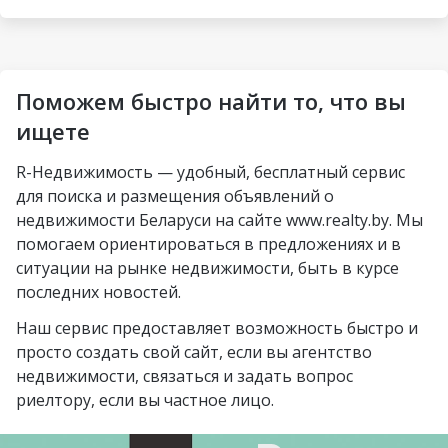
деревня Турец-Бояры
Малиновка
Могилёв
Ковальская Слобода
агрогородок
Петровщина
Солигорск
Пограничный
Аэродромная
Михалово
Молодечно
Поможем быстро найти то, что вы
Озерцо
Неморшанский сад
Грушевка
Слоним
ищете
посёлок Усяж
Слуцкий гостинец
Жлобин
R-Недвижимость — удобный, бесплатный сервис
агрогородок Деревная
для поиска и размещения объявлений о
Слуцк
агрогородок Замосточье
недвижимости Беларуси на сайте www.realty.by. Мы
Бобруйск
помогаем ориентироваться в предложениях и в
агрогородок Коммунар
ситуации на рынке недвижимости, быть в курсе
Борисов
городской посёлок
последних новостей.
Барановичи
Радошковичи
Наш сервис предоставляет возможность быстро и
Вилейка
деревня Стецки
просто создать свой сайт, если вы агентство
недвижимости, связаться и задать вопрос
курортный посёлок
посёлок Альба
риелтору, если вы частное лицо.
Нарочь
посёлок Коренёвка
Новополоцк