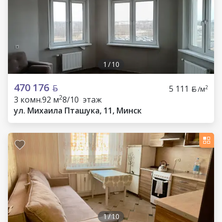
1
/
10
470 176
5 111
2
/м
2
3 комн.
92 м
8/10 этаж
ул. Михаила Пташука, 11, Минск
1
/
10