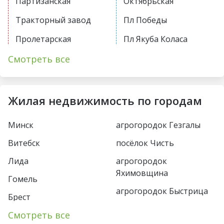
Партизанская
Октябрьская
Тракторный завод
Пл Победы
Пролетарская
Пл Якуба Коласа
Первомайская
Академия наук
Смотреть все
Купаловская
Парк Челюскинцев
Немига
Московская
Жилая недвижимость по городам
Фрунзенская
Восток
Минск
агрогородок Гезгалы
Молодежная
Борисовский тракт
Витебск
посёлок Чисть
Пушкинская
Уручье
Лида
агрогородок
Спортивная
Юбилейная пл
Яхимовщина
Гомель
Кунцевщина
агрогородок Быстрица
Пл Франтишка
Брест
Богушевича
Несвиж
Каменная Горка
Смотреть все
Пинск
Вокзальная