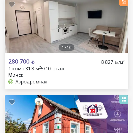
1
/
10
280 700
8 827
2
/м
2
1 комн.
31.8 м
5/10 этаж
Минск
Аэродромная