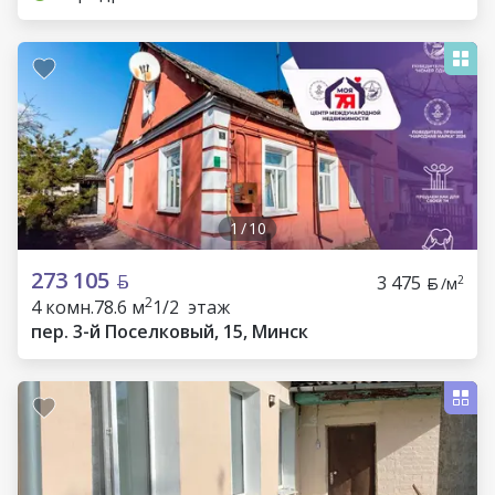
1
/
10
273 105
3 475
2
/м
2
4 комн.
78.6 м
1/2 этаж
пер. 3-й Поселковый, 15, Минск