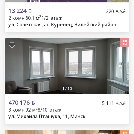
13 224
220
2
/м
2
2 комн.
60.1 м
1/2 этаж
ул. Советская, аг. Куренец, Вилейский район
1
/
10
470 176
5 111
2
/м
2
3 комн.
92 м
8/10 этаж
ул. Михаила Пташука, 11, Минск