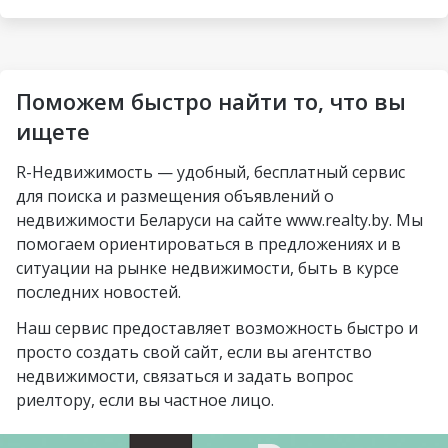
деревня Турец-Бояры
Малиновка
Могилёв
Ковальская Слобода
агрогородок
Петровщина
Солигорск
Пограничный
Аэродромная
Михалово
Молодечно
Поможем быстро найти то, что вы
Озерцо
Неморшанский сад
Грушевка
Слоним
ищете
посёлок Усяж
Слуцкий гостинец
Жлобин
R-Недвижимость — удобный, бесплатный сервис
агрогородок Деревная
для поиска и размещения объявлений о
Слуцк
агрогородок Замосточье
недвижимости Беларуси на сайте www.realty.by. Мы
Бобруйск
помогаем ориентироваться в предложениях и в
агрогородок Коммунар
ситуации на рынке недвижимости, быть в курсе
Борисов
городской посёлок
последних новостей.
Барановичи
Радошковичи
Наш сервис предоставляет возможность быстро и
Вилейка
деревня Стецки
просто создать свой сайт, если вы агентство
недвижимости, связаться и задать вопрос
курортный посёлок
посёлок Альба
риелтору, если вы частное лицо.
Нарочь
посёлок Коренёвка
Новополоцк