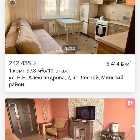
1
/
10
242 435
6 414
2
/м
2
1 комн.
37.8 м
6/10 этаж
ул. Н.Н. Александрова, 2, аг. Лесной, Минский
район