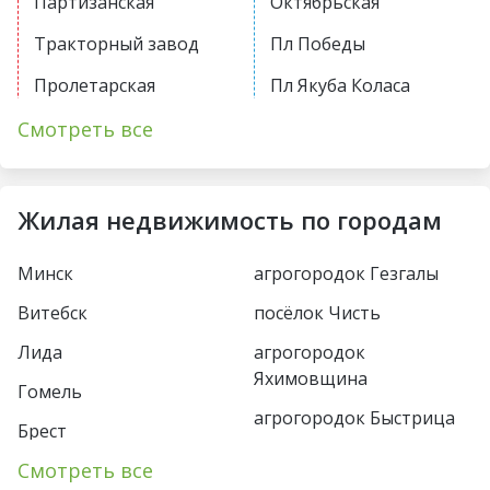
Партизанская
Октябрьская
Тракторный завод
Пл Победы
Пролетарская
Пл Якуба Коласа
Первомайская
Академия наук
Смотреть все
Купаловская
Парк Челюскинцев
Немига
Московская
Жилая недвижимость по городам
Фрунзенская
Восток
Минск
агрогородок Гезгалы
Молодежная
Борисовский тракт
Витебск
посёлок Чисть
Пушкинская
Уручье
Лида
агрогородок
Спортивная
Юбилейная пл
Яхимовщина
Гомель
Кунцевщина
агрогородок Быстрица
Пл Франтишка
Брест
Богушевича
Несвиж
Каменная Горка
Смотреть все
Пинск
Вокзальная