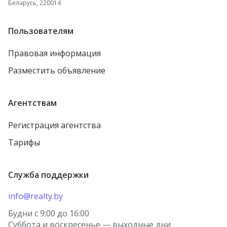
Беларусь, 220014
посёлок Первомайский
Каменец
Жодино
Пользователям
агрогородок Борщовка
Рогачёв
Правовая информация
агрогородок Лошница
Осиповичи
Разместить объявление
агрогородок Тулово
Заславль
Новолукомль
городской посёлок
Агентствам
Тереховка
Столин
Регистрация агентства
городской посёлок
Петриков
Правдинский
Тарифы
агрогородок Старо-
городской посёлок
Борисов
Красная Слобода
Служба поддержки
агрогородок Косино
агрогородок Томашовка
деревня Берёзки
info@realty.by
Лунинец
посёлок Городище
Будни с 9:00 до 16:00
Волковыск
Суббота и воскресенье — выходные дни