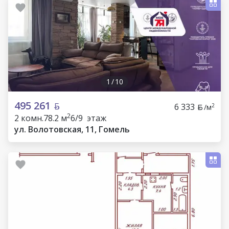
1
/
10
495 261
6 333
2
/м
2
2 комн.
78.2 м
6/9 этаж
ул. Волотовская, 11, Гомель