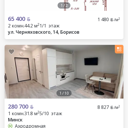
1
/
2
65 400
1 480
2
/м
2
2 комн.
44.2 м
1/1 этаж
ул. Черняховского, 14, Борисов
1
/
10
280 700
8 827
2
/м
2
1 комн.
31.8 м
5/10 этаж
Минск
Аэродромная