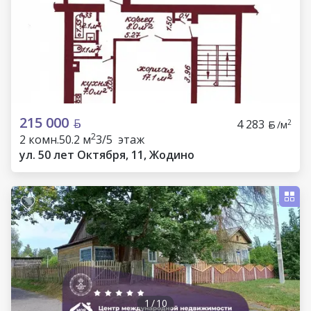
215 000
4 283
2
/м
2
2 комн.
50.2 м
3/5 этаж
ул. 50 лет Октября, 11, Жодино
1
/
10