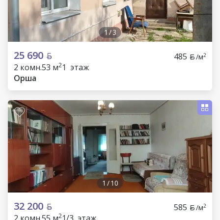
1
/
3
25 690
485
2
/м
2
2 комн.
53 м
1 этаж
Орша
1
/
10
32 200
585
2
/м
2
2 комн.
55 м
1/3 этаж