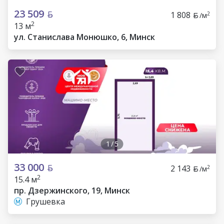
23 509
1 808
2
/м
2
13 м
ул. Станислава Монюшко, 6, Минск
1
/
5
33 000
2 143
2
/м
2
15.4 м
пр. Дзержинского, 19, Минск
Грушевка