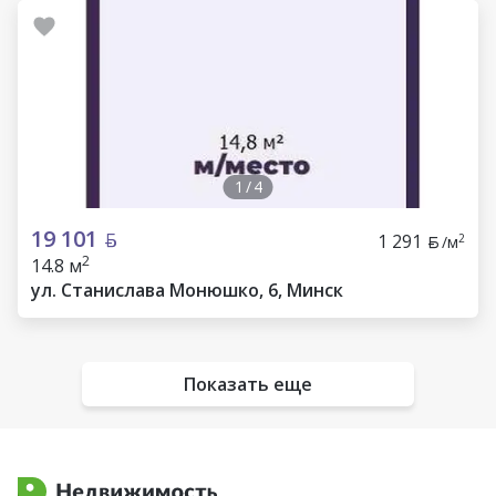
1
/
4
19 101
1 291
2
/м
2
14.8 м
ул. Станислава Монюшко, 6, Минск
Показать еще