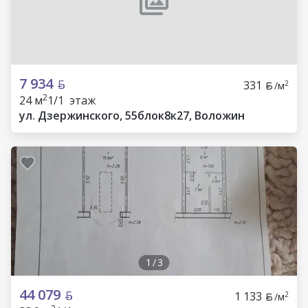
7 934
331
2
/м
2
24 м
1/1 этаж
ул. Дзержинского, 55блок8к27, Воложин
1
/
3
44 079
1 133
2
/м