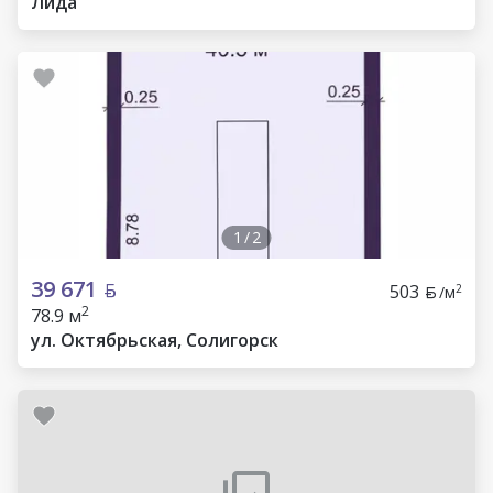
Лида
1
/
2
39 671
503
2
/м
2
78.9 м
ул. Октябрьская, Солигорск