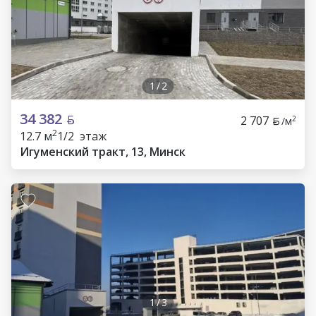
1
/
2
34 382
2 707
2
/м
2
12.7 м
1/2 этаж
Игуменский тракт, 13, Минск
1
/
3