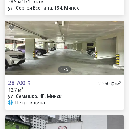
2
38.9 м
1/1 этаж
ул. Сергея Есенина, 134, Минск
1
/
5
28 700
2 260
2
/м
2
12.7 м
ул. Семашко, 4Г, Минск
Петровщина