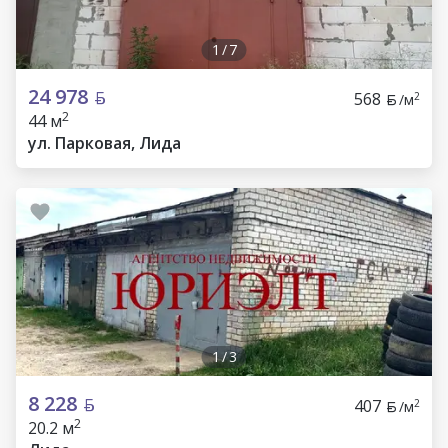
1
/
7
24 978
568
2
/м
2
44 м
ул. Парковая, Лида
1
/
3
8 228
407
2
/м
2
20.2 м