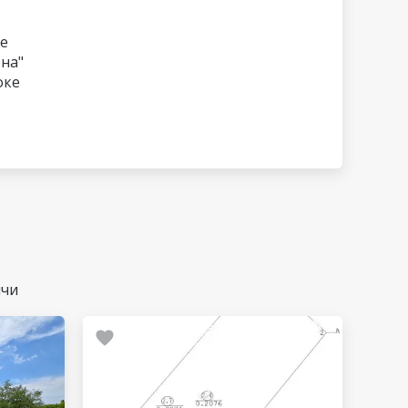
е
на"
оке
ичи