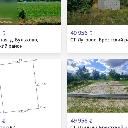
5
49 956
ная, д. Бульково,
СТ Луговое, Брестский 
кий район
5
49 956
сток-92
СТ Ландыш, Брестский 