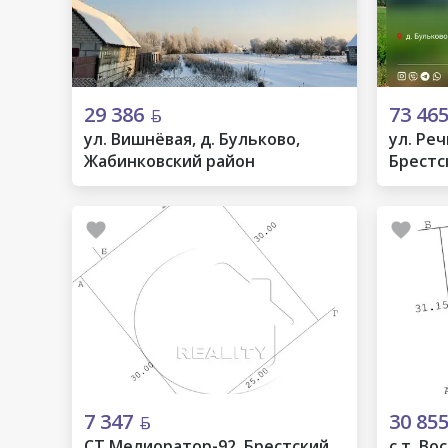
29 386
73 46
ул. Вишнёвая, д. Бульково,
ул. Реч
Жабинковский район
Брестс
7 347
30 85
СТ Мелиоратор-92, Брестский
с.т. Во