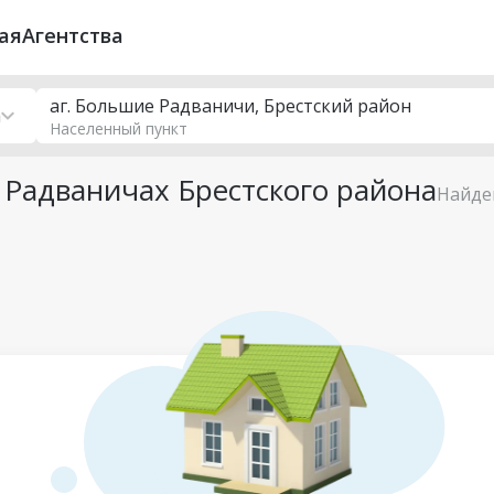
ая
Агентства
аг. Большие Радваничи, Брестский район
а
Населенный пункт
 Радваничах Брестского района
Найде