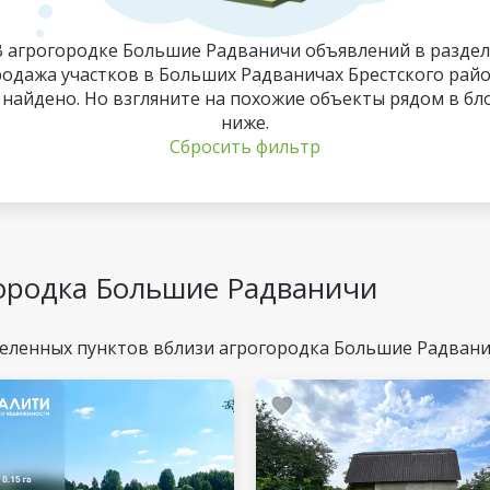
В агрогородке Большие Радваничи объявлений в раздел
родажа участков в Больших Радваничах Брестского райо
 найдено. Но взгляните на похожие объекты рядом в бл
ниже.
Сбросить фильтр
ородка Большие Радваничи
селенных пунктов вблизи агрогородка Большие Радван