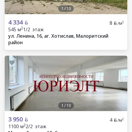
1
/
10
4 334
8
2
/м
2
545 м
1/2 этаж
ул. Ленина, 16, аг. Хотислав, Малоритский
район
1
/
10
3 950
4
2
/м
2
1100 м
2/2 этаж