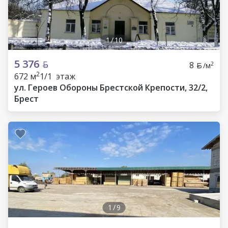
1
/
10
5 376
8
2
/м
2
672 м
1/1 этаж
ул. Героев Обороны Брестской Крепости, 32/2,
Брест
1
/
9