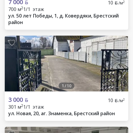
7 000
10
2
/м
2
700 м
1/1 этаж
ул. 50 лет Победы, 1, д. Ковердяки, Брестский
район
1
/
10
3 000
10
2
/м
2
301 м
1/1 этаж
ул. Новая, 20, аг. Знаменка, Брестский район