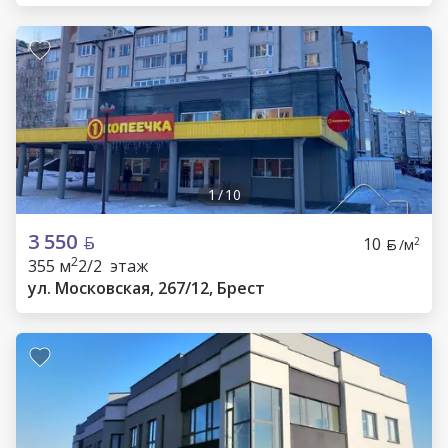
1
/
10
3 550
10
2
/м
2
355 м
2/2 этаж
ул. Московская, 267/12, Брест