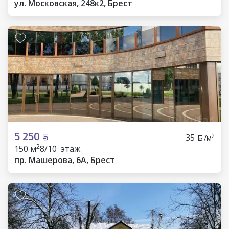
ул. Московская, 248к2, Брест
5 250
35
2
/м
2
150 м
8/10 этаж
пр. Машерова, 6А, Брест