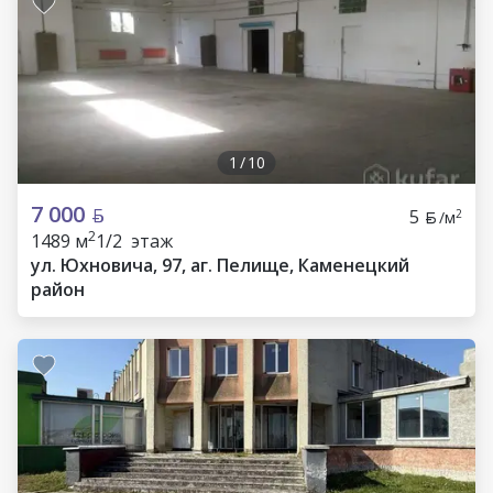
1
/
10
7 000
5
2
/м
2
1489 м
1/2 этаж
ул. Юхновича, 97, аг. Пелище, Каменецкий
район