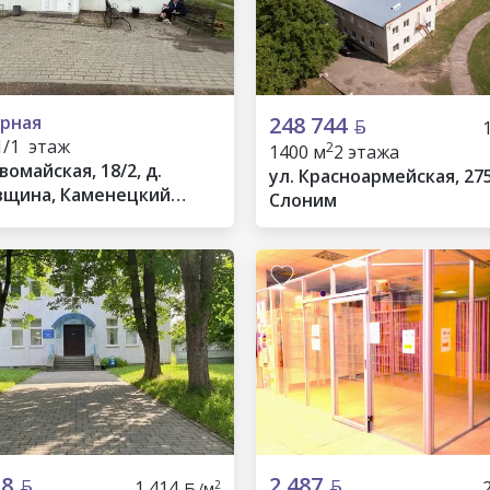
рная
248 744
1/1 этаж
2
1400 м
2 этажа
вомайская, 18/2, д.
ул. Красноармейская, 275
щина, Каменецкий
Слоним
28
2 487
1 414
2
/м