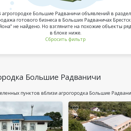
В агрогородке Большие Радваничи объявлений в раздел
родажа готового бизнеса в Больших Радваничах Брестск
йона" не найдено. Но взгляните на похожие объекты ря
в блоке ниже.
Сбросить фильтр
ородка Большие Радваничи
селенных пунктов вблизи агрогородка Большие Радван