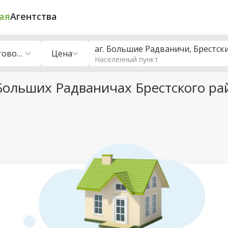
ая
Агентства
аг. Большие Радваничи, Брестск
Продажа готового бизнеса
Цена
Населенный пункт
Больших Радваничах Брестского ра