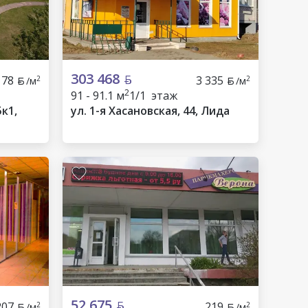
303 468
178
3 335
2
2
/м
/м
2
91 - 91.1 м
1/1 этаж
к1,
ул. 1-я Хасановская, 44, Лида
52 675
207
219
2
2
/м
/м