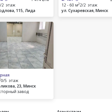
2
/2 этаж
12 - 60 м
2/2 этаж
рдлова, 115, Лида
ул. Сухаревская, Минск
рная
2
0/5 этаж
оликова, 23, Минск
кторный завод
елям
Агентствам