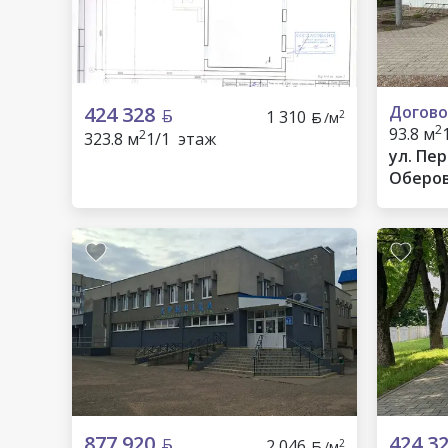
424 328
Догово
1 310
2
/м
2
93.8 м
2
323.8 м
1/1 этаж
ул. Пер
Оберов
район
877 920
424 3
2 046
2
/м