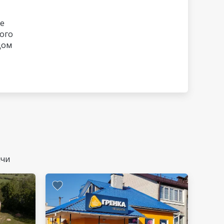
е
ого
дом
ичи