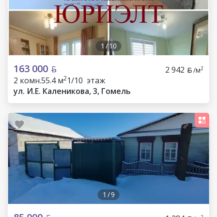
1
/
10
163 000
2 942
2
/м
2
2 комн.
55.4 м
1/10 этаж
ул. И.Е. Каленикова, 3, Гомель
1
/
9
2