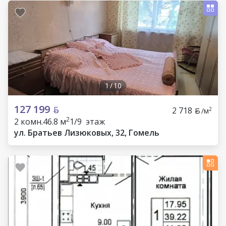
1
/
10
127 199
2 718
2
/м
2
2 комн.
46.8 м
1/9 этаж
ул. Братьев Лизюковых, 32, Гомель