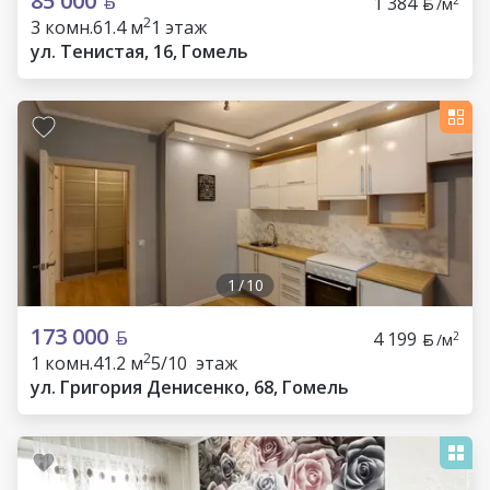
85 000
1 384
/м
2
3 комн.
61.4 м
1 этаж
ул. Тенистая, 16, Гомель
1
/
10
173 000
4 199
2
/м
2
1 комн.
41.2 м
5/10 этаж
ул. Григория Денисенко, 68, Гомель