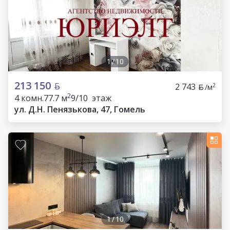
1
/
10
213 150
2 743
2
/м
2
4 комн.
77.7 м
9/10 этаж
ул. Д.Н. Пенязькова, 47, Гомель
1
/
10