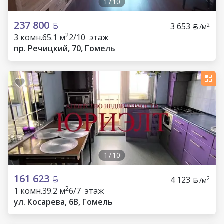
1
/
10
237 800
3 653
2
/м
2
3 комн.
65.1 м
2/10 этаж
пр. Речицкий, 70, Гомель
1
/
10
161 623
4 123
2
/м
2
1 комн.
39.2 м
6/7 этаж
ул. Косарева, 6В, Гомель