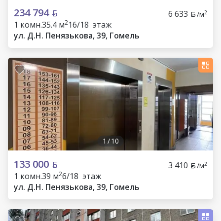
234 794
6 633
2
/м
2
1 комн.
35.4 м
16/18 этаж
ул. Д.Н. Пенязькова, 39, Гомель
1
/
10
133 000
3 410
2
/м
2
1 комн.
39 м
6/18 этаж
ул. Д.Н. Пенязькова, 39, Гомель