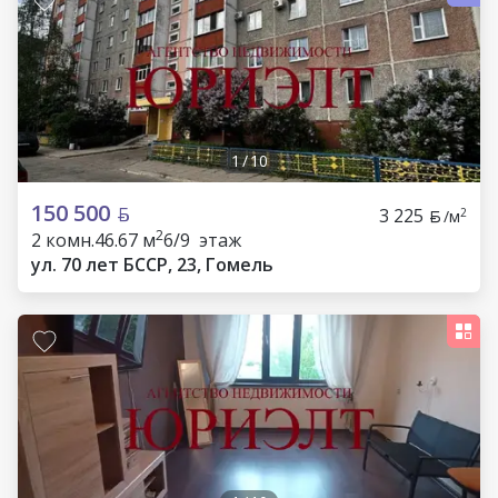
1
/
10
150 500
3 225
2
/м
2
2 комн.
46.67 м
6/9 этаж
ул. 70 лет БССР, 23, Гомель