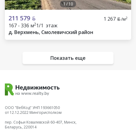
1
/
10
211 579
1 267
2
/м
2
167 - 336 м
1/1 этаж
д. Верхмень, Смолевичский район
Показать еще
ООО "ВебКод" УНП 193661050
от 12.12.2022 Мингорисполком
пер. Софьи Ковалевской 60-407, Минск,
Беларусь, 220014