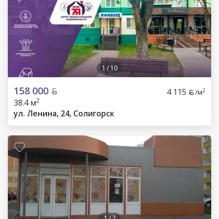
1
/
10
158 000
4 115
2
/м
2
38.4 м
ул. Ленина, 24, Солигорск
1
/
2