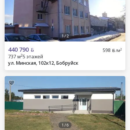
1
/
2
440 790
598
2
/м
2
737 м
5 этажей
ул. Минская, 102к12, Бобруйск
1
/
6