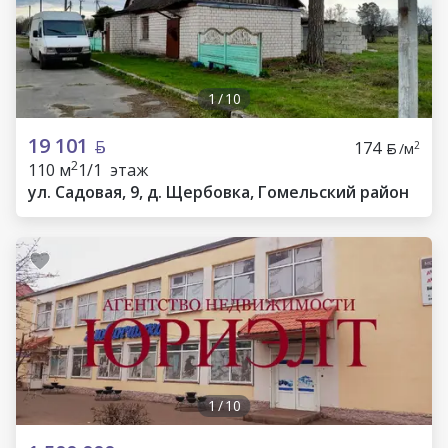
1
/
10
19 101
174
2
/м
2
110 м
1/1 этаж
ул. Садовая, 9, д. Щербовка, Гомельский район
1
/
10