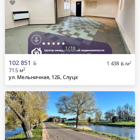
1
/
10
102 851
1 438
2
/м
2
71.5 м
ул. Мельничная, 12Б, Слуцк