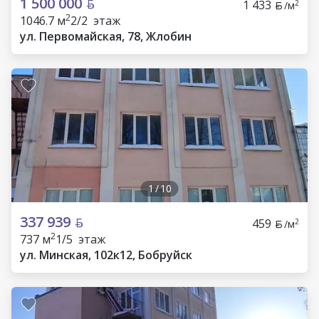
1 500 000
1 433
2
/м
2
1046.7 м
2/2 этаж
ул. Первомайская, 78, Жлобин
1
/
10
337 939
459
2
/м
2
737 м
1/5 этаж
ул. Минская, 102к12, Бобруйск