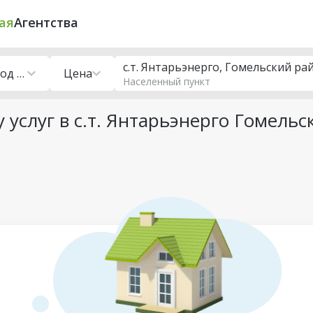
ая
Агентства
с.т. Янтарьэнерго, Гомельский ра
Помещения под сферу услуг
Цена
Населенный пункт
услуг в с.т. Янтарьэнерго Гомельс