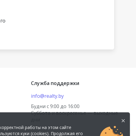
ого
Служба поддержки
info@realty.by
Будни с 9:00 до 16:00
Суббота и воскресенье — выходные
×
дни
корректной работы на этом сайте
льзуются куки (cookies). Продолжая его