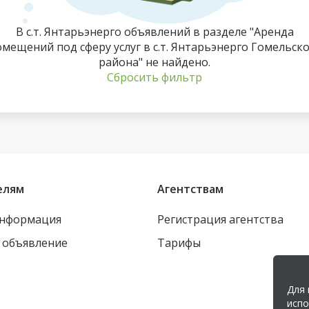
В с.т. Янтарьэнерго объявлений в разделе "Аренда
мещений под сферу услуг в с.т. Янтарьэнерго Гомельск
района" не найдено.
Сбросить фильтр
елям
Агентствам
информация
Регистрация агентства
 объявление
Тарифы
Для 
испо