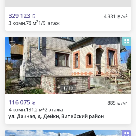
329 123
4 331
2
/м
2
3 комн.
76 м
1/9 этаж
1
/
10
116 075
885
2
/м
2
4 комн.
131.2 м
2 этажа
ул. Дачная, д. Дейки, Витебский район