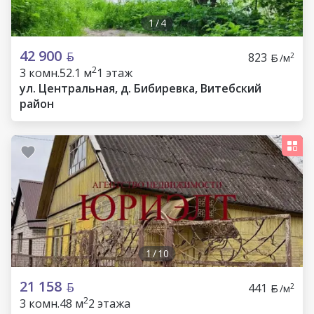
1
/
4
42 900
823
2
/м
2
3 комн.
52.1 м
1 этаж
ул. Центральная, д. Бибиревка, Витебский
район
1
/
10
21 158
441
2
/м
2
3 комн.
48 м
2 этажа