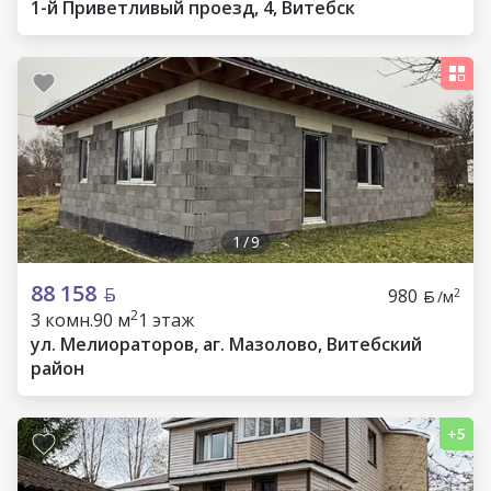
1-й Приветливый проезд, 4, Витебск
1
/
9
88 158
980
2
/м
2
3 комн.
90 м
1 этаж
ул. Мелиораторов, аг. Мазолово, Витебский
район