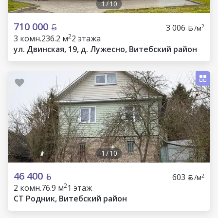
1
/
10
710 000
3 006
2
/м
2
3 комн.
236.2 м
2 этажа
ул. Двинская, 19, д. Лужесно, Витебский район
1
/
10
46 400
603
2
/м
2
2 комн.
76.9 м
1 этаж
СТ Родник, Витебский район