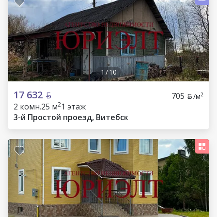
1
/
10
17 632
705
2
/м
2
2 комн.
25 м
1 этаж
3-й Простой проезд, Витебск