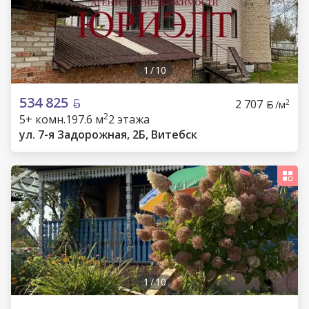
1
/
10
534 825
2 707
2
/м
2
5+ комн.
197.6 м
2 этажа
ул. 7-я Задорожная, 2Б, Витебск
1
/
10