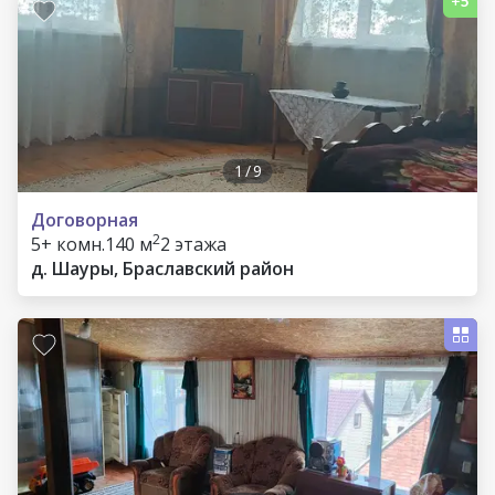
1
/
9
Договорная
2
5+ комн.
140 м
2 этажа
д. Шауры, Браславский район