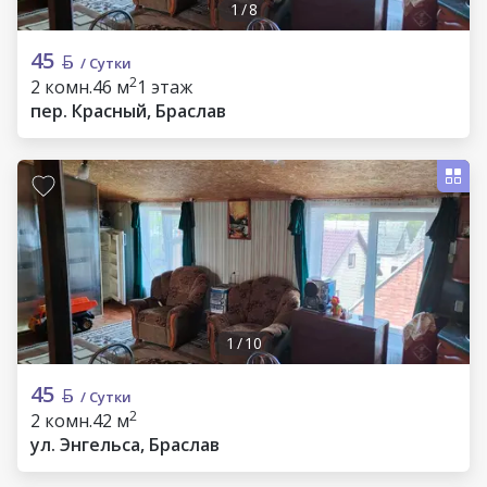
1
/
8
45
/ Сутки
2
2 комн.
46 м
1 этаж
пер. Красный, Браслав
1
/
10
45
/ Сутки
2
2 комн.
42 м
ул. Энгельса, Браслав