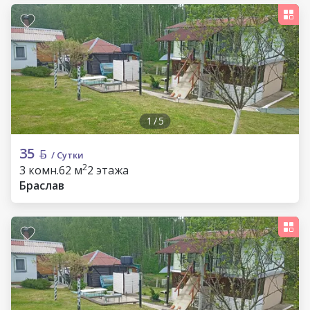
1
/
5
35
/ Сутки
2
3 комн.
62 м
2 этажа
Браслав