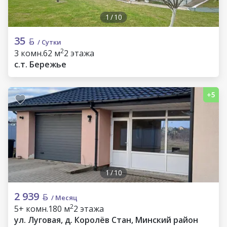
1
/
10
35
/ Сутки
2
3 комн.
62 м
2 этажа
с.т. Бережье
1
/
10
2 939
/ Месяц
2
5+ комн.
180 м
2 этажа
ул. Луговая, д. Королёв Стан, Минский район