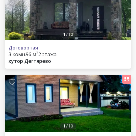
1
/
10
Договорная
2
3 комн.
96 м
2 этажа
хутор Дегтярево
1
/
10