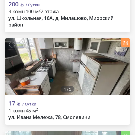
200
/ Сутки
2
3 комн.
100 м
2 этажа
ул. Школьная, 16А, д. Милашово, Миорский
район
1
/
5
17
/ Сутки
2
1 комн.
45 м
ул. Ивана Мележа, 78, Смолевичи