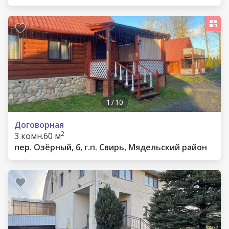
1
/
10
Договорная
2
3 комн.
60 м
пер. Озёрный, 6, г.п. Свирь, Мядельский район