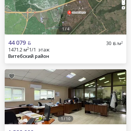
1
/
4
44 079
30
2
/м
2
1471.2 м
1/1 этаж
Витебский район
1
/
10