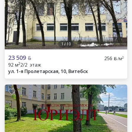
1
/
10
23 509
256
2
/м
2
92 м
2/2 этаж
ул. 1-я Пролетарская, 10, Витебск