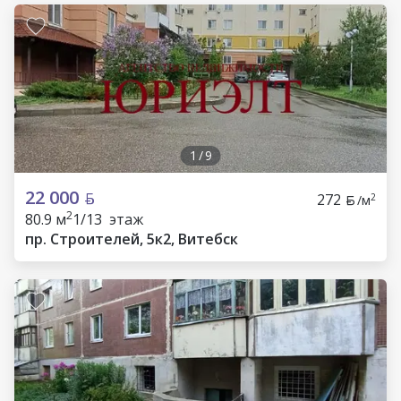
1
/
9
22 000
272
2
/м
2
80.9 м
1/13 этаж
пр. Строителей, 5к2, Витебск