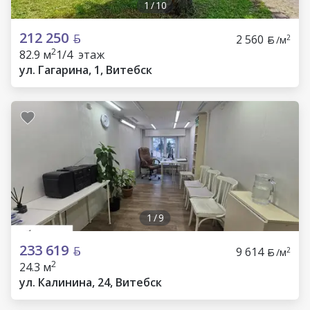
1
/
10
212 250
2 560
2
/м
2
82.9 м
1/4 этаж
ул. Гагарина, 1, Витебск
1
/
9
233 619
9 614
2
/м
2
24.3 м
ул. Калинина, 24, Витебск