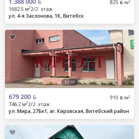
1 388 000
825
2
/м
2
1682.5 м
2/2 этаж
ул. 4-я Заслонова, 1К, Витебск
1
/
10
679 200
910
2
/м
2
746.2 м
2/2 этаж
ул. Мира, 27Бк1, аг. Кировская, Витебский район