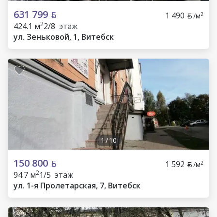
631 799
1 490
2
/м
2
424.1 м
2/8 этаж
ул. Зеньковой, 1, Витебск
1
/
10
150 800
1 592
2
/м
2
94.7 м
1/5 этаж
ул. 1-я Пролетарская, 7, Витебск