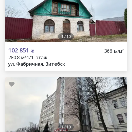
1
/
10
102 851
366
2
/м
2
280.8 м
1/1 этаж
ул. Фабричная, Витебск
1
/
10