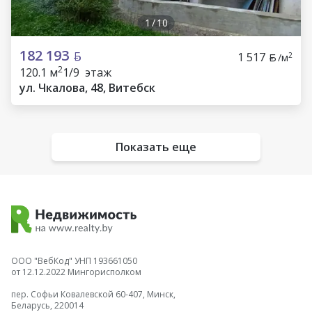
1
/
10
182 193
1 517
2
/м
2
120.1 м
1/9 этаж
ул. Чкалова, 48, Витебск
Показать еще
ООО "ВебКод" УНП 193661050
от 12.12.2022 Мингорисполком
пер. Софьи Ковалевской 60-407, Минск,
Беларусь, 220014