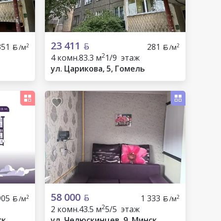
23 411
351
281
2
2
/м
/м
2
4 комн.
83.3 м
1/9 этаж
ул. Царикова, 5, Гомель
58 000
905
1 333
2
2
/м
/м
2
2 комн.
43.5 м
5/5 этаж
ск
ул. Челюскинцев, 9, Минск