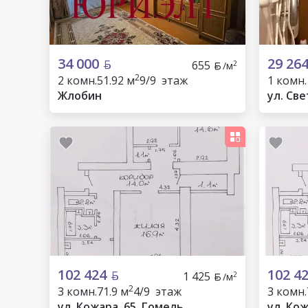
34 000
29 26
655
2
/м
2
2 комн.
51.92 м
9/9 этаж
1 комн.
Жлобин
ул. Све
102 424
102 4
1 425
2
/м
2
3 комн.
71.9 м
4/9 этаж
3 комн.
ул. Кожара, 65, Гомель
ул. Кож