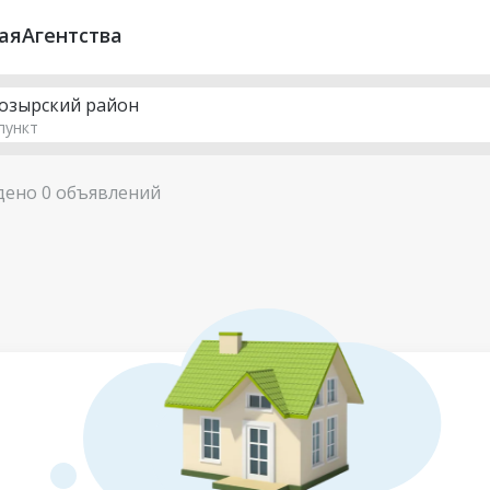
ая
Агентства
озырский район
пункт
дено 0 объявлений