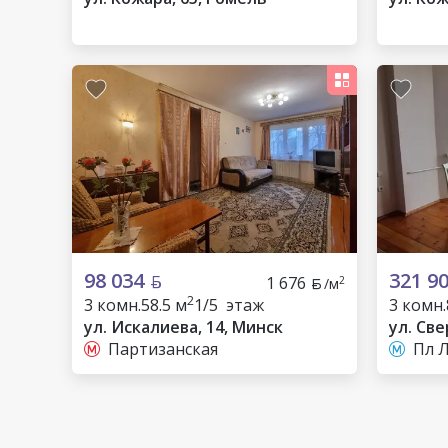
98 034
321 9
1 676
2
/м
2
3 комн.
58.5 м
1/5 этаж
3 комн.
ул. Искалиева, 14, Минск
ул. Све
Партизанская
Пл 