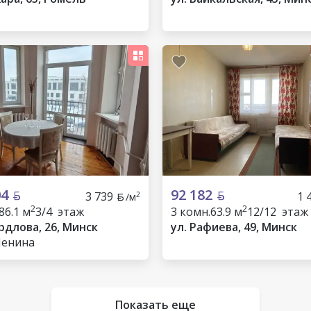
04
92 182
3 739
1 
2
/м
2
2
86.1 м
3/4 этаж
3 комн.
63.9 м
12/12 этаж
рдлова, 26, Минск
ул. Рафиева, 49, Минск
Ленина
Показать еще