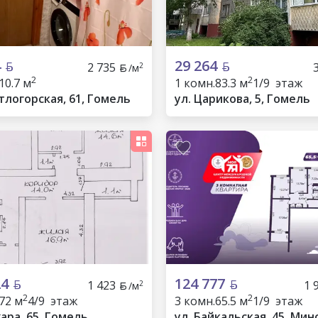
4
29 264
2 735
2
/м
2
2
10.7 м
1 комн.
83.3 м
1/9 этаж
тлогорская, 61, Гомель
ул. Царикова, 5, Гомель
24
124 777
1 423
1 
2
/м
2
2
72 м
4/9 этаж
3 комн.
65.5 м
1/9 этаж
ара, 65, Гомель
ул. Байкальская, 45, Мин