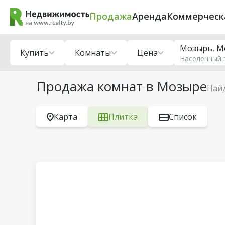
Продажа
Аренда
Коммерческ
Мозырь, М
Купить
Комнаты
Цена
Населенный 
Продажа комнат в Мозыре
Най
Карта
Плитка
Список