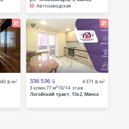
Автозаводская
336 536
443
4 371
2
2
/м
/м
2
3 комн.
77 м
10/14 этаж
Логойский тракт, 15к2, Минск