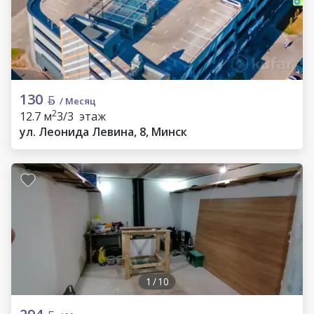
130
/ Месяц
2
12.7 м
3/3 этаж
ул. Леонида Левина, 8, Минск
1
/
10