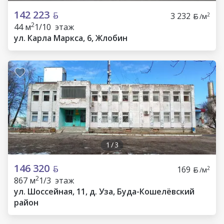
142 223
3 232
2
/м
2
44 м
1/10 этаж
ул. Карла Маркса, 6, Жлобин
1
/
3
146 320
169
2
/м
2
867 м
1/3 этаж
ул. Шоссейная, 11, д. Уза, Буда-Кошелёвский
район