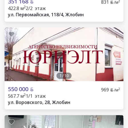
351 168
831
2
/м
2
422.8 м
2/2 этаж
ул. Первомайская, 118/4, Жлобин
1
/
10
550 000
969
2
/м
2
567.7 м
1/1 этаж
ул. Воровского, 28, Жлобин