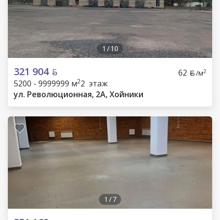
1
/
10
321 904
62
2
/м
2
5200 - 9999999 м
2 этаж
ул. Революционная, 2А, Хойники
1
/
7