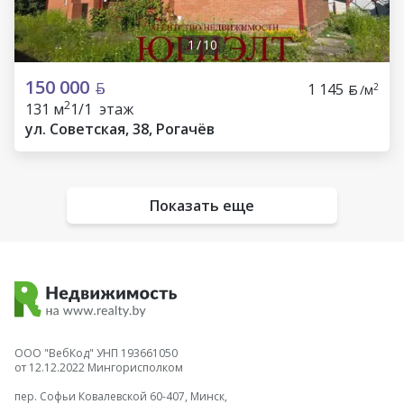
1
/
10
150 000
1 145
2
/м
2
131 м
1/1 этаж
ул. Советская, 38, Рогачёв
Показать еще
ООО "ВебКод" УНП 193661050
от 12.12.2022 Мингорисполком
пер. Софьи Ковалевской 60-407, Минск,