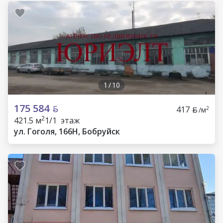
1
/
10
175 584
417
2
/м
2
421.5 м
1/1 этаж
ул. Гоголя, 166Н, Бобруйск