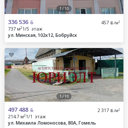
1
/
10
336 536
457
2
/м
2
737 м
1/5 этаж
ул. Минская, 102к12, Бобруйск
1
/
10
497 488
2 317
2
/м
2
214.7 м
1/1 этаж
ул. Михаила Ломоносова, 80А, Гомель