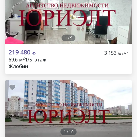
1
/
9
219 480
3 153
2
/м
2
69.6 м
1/5 этаж
Жлобин
1
/
10