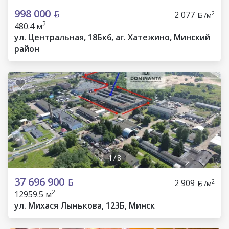
998 000
2 077
2
/м
2
480.4 м
ул. Центральная, 18Бк6, аг. Хатежино, Минский
район
1
/
8
37 696 900
2 909
2
/м
2
12959.5 м
ул. Михася Лынькова, 123Б, Минск