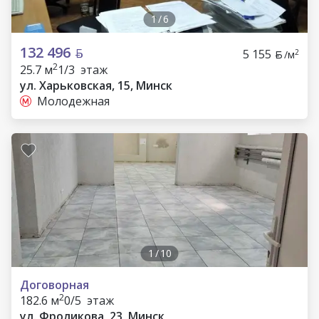
1
/
6
132 496
5 155
2
/м
2
25.7 м
1/3 этаж
ул. Харьковская, 15, Минск
Молодежная
1
/
10
Договорная
2
182.6 м
0/5 этаж
ул. Фроликова, 23, Минск