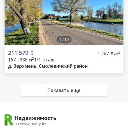
1
/
10
211 579
1 267
2
/м
2
167 - 336 м
1/1 этаж
д. Верхмень, Смолевичский район
Показать еще