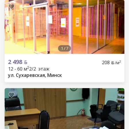
1
/
7
2 498
208
2
/м
2
12 - 60 м
2/2 этаж
ул. Сухаревская, Минск