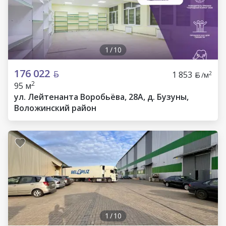
1
/
10
176 022
1 853
2
/м
2
95 м
ул. Лейтенанта Воробьёва, 28А, д. Бузуны,
Воложинский район
1
/
10