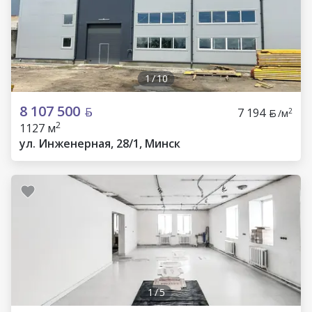
1
/
10
8 107 500
7 194
2
/м
2
1127 м
ул. Инженерная, 28/1, Минск
1
/
5