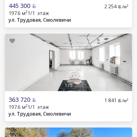
445 300
2 254
2
/м
2
197.6 м
1/1 этаж
ул. Трудовая, Смолевичи
1
/
5
363 720
1 841
2
/м
2
197.6 м
1/1 этаж
ул. Трудовая, Смолевичи