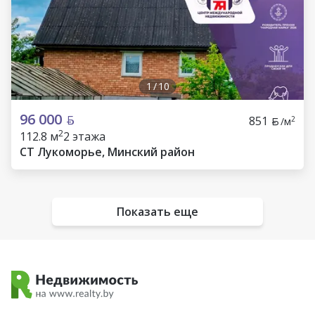
1
/
10
96 000
851
2
/м
2
112.8 м
2 этажа
СТ Лукоморье, Минский район
Показать еще