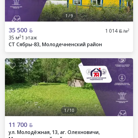
1
/
9
35 500
1 014
2
/м
2
35 м
1 этаж
СТ Сябры-83, Молодечненский район
1
/
10
11 700
ул. Молодёжная, 13, аг. Олехновичи,