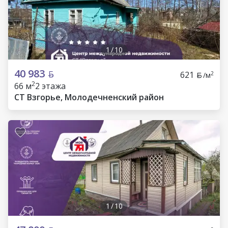
1
/
10
40 983
621
2
/м
2
66 м
2 этажа
СТ Взгорье, Молодечненский район
1
/
10