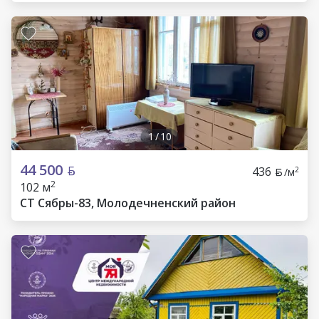
1
/
10
44 500
436
2
/м
2
102 м
СТ Сябры-83, Молодечненский район