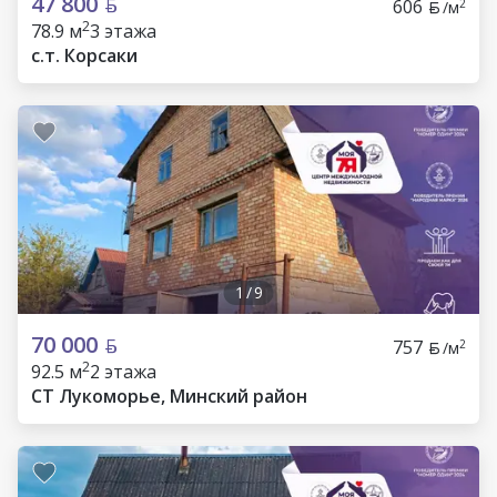
47 800
606
2
/м
2
78.9 м
3 этажа
с.т. Корсаки
1
/
9
70 000
757
2
/м
2
92.5 м
2 этажа
СТ Лукоморье, Минский район