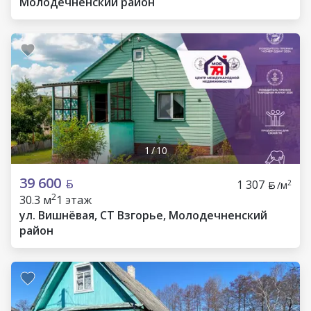
Молодечненский район
1
/
10
39 600
1 307
2
/м
2
30.3 м
1 этаж
ул. Вишнёвая, СТ Взгорье, Молодечненский
район