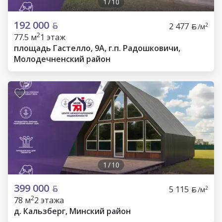
1
/
10
192 000
2 477
2
/м
2
77.5 м
1 этаж
площадь Гастелло, 9А, г.п. Радошковичи,
Молодечненский район
1
/
10
399 000
5 115
2
/м
2
78 м
2 этажа
д. Кальзберг, Минский район