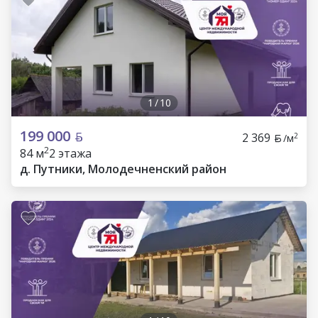
1
/
10
199 000
2 369
2
/м
2
84 м
2 этажа
д. Путники, Молодечненский район