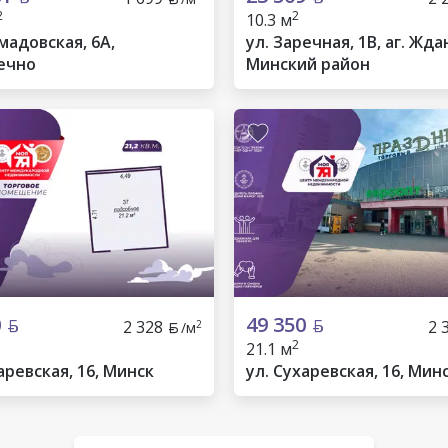
2
2
10.3 м
мадовская, 6А,
ул. Заречная, 1В, аг. Жд
ечно
Минский район
0
49 350
2 328
2 
2
/м
2
21.1 м
аревская, 16, Минск
ул. Сухаревская, 16, Мин