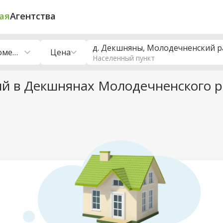
ая
Агентства
д. Декшняны, Молодечненский 
Торговые помещения
Цена
Населенный пункт
й в Декшнянах Молодечненского 