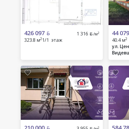
426 097
44 07
1 316
2
/м
2
2
323.8 м
1/1 этаж
40.4 м
ул. Цен
Видевщ
район
210 000
584 7
3 955
2
/м