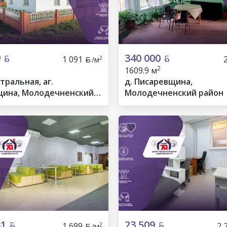
9
340 000
1 091
2
/м
2
1609.9 м
тральная, аг.
д. Писаревщина,
ина, Молодечненский
Молодечненский район
81
23 509
1 699
2 
2
/м