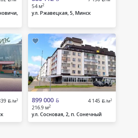
2
54 м
ановичи,
ул. Ржавецкая, 5, Минск
899 000
339
4 145
2
2
/м
/м
2
216.9 м
ск
ул. Сосновая, 2, п. Сонечный