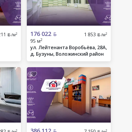
176 022
211
1 853
2
2
/м
/м
2
95 м
ул. Лейтенанта Воробьёва, 28А,
д. Бузуны, Воложинский район
386 112
282
7 150
2
2
/м
/м