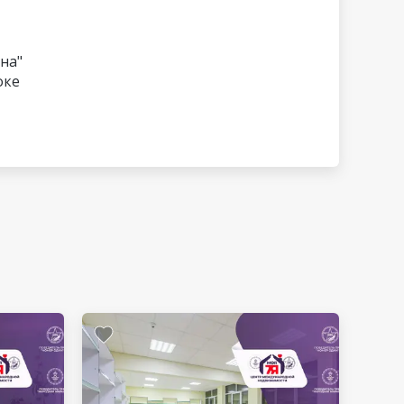
на"
оке