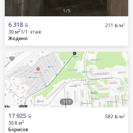
1
/
5
6 318
211
2
/м
2
30 м
1/1 этаж
Жодино
1
/
7
17 925
582
2
/м
2
30.8 м
Борисов