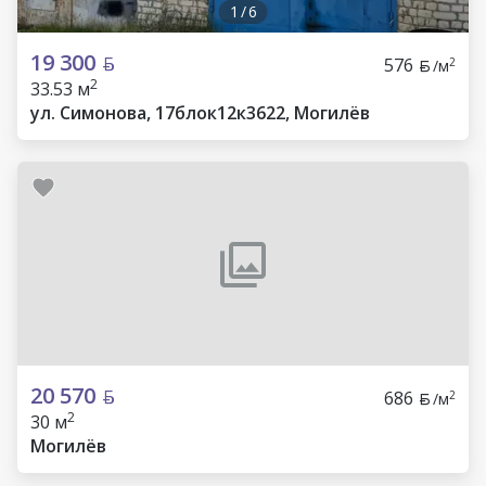
1
/
6
19 300
576
2
/м
2
33.53 м
ул. Симонова, 17блок12к3622, Могилёв
20 570
686
2
/м
2
30 м
Могилёв