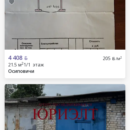
4 408
205
2
/м
2
21.5 м
1/1 этаж
Осиповичи