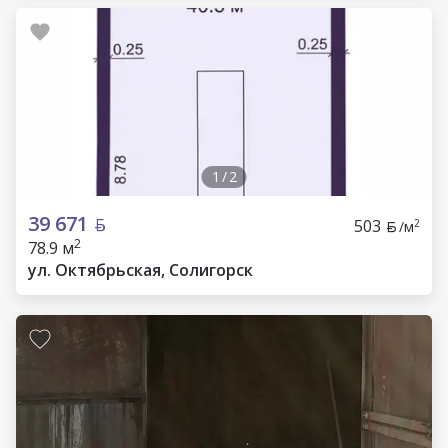
1
/
2
39 671
503
2
/м
2
78.9 м
ул. Октябрьская, Солигорск