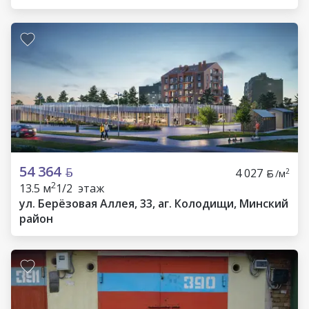
54 364
4 027
2
/м
2
13.5 м
1/2 этаж
ул. Берёзовая Аллея, 33, аг. Колодищи, Минский
район