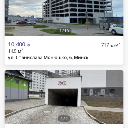
1
/
10
10 400
717
2
/м
2
14.5 м
ул. Станислава Монюшко, 6, Минск
1
/
2