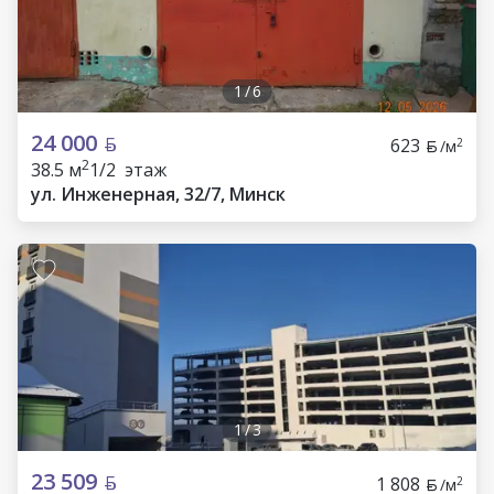
1
/
6
24 000
623
2
/м
2
38.5 м
1/2 этаж
ул. Инженерная, 32/7, Минск
1
/
3
23 509
1 808
2
/м