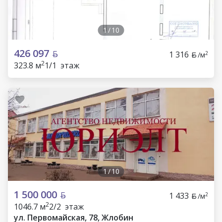
1
/
10
426 097
1 316
2
/м
2
323.8 м
1/1 этаж
1
/
10
1 500 000
1 433
2
/м
2
1046.7 м
2/2 этаж
ул. Первомайская, 78, Жлобин