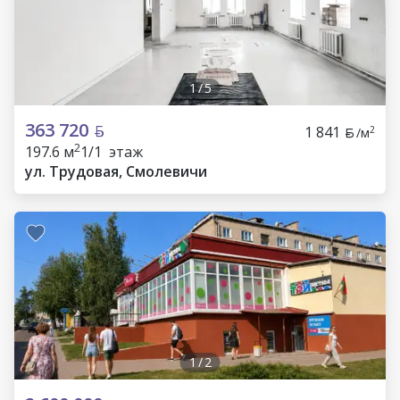
1
/
5
363 720
1 841
2
/м
2
197.6 м
1/1 этаж
ул. Трудовая, Смолевичи
1
/
2