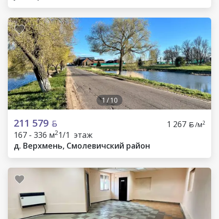
1
/
10
211 579
1 267
2
/м
2
167 - 336 м
1/1 этаж
д. Верхмень, Смолевичский район