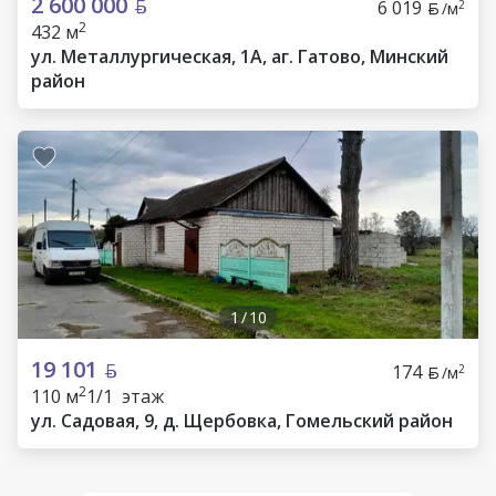
2 600 000
6 019
2
/м
2
432 м
ул. Металлургическая, 1А, аг. Гатово, Минский
район
1
/
10
19 101
174
2
/м
2
110 м
1/1 этаж
ул. Садовая, 9, д. Щербовка, Гомельский район