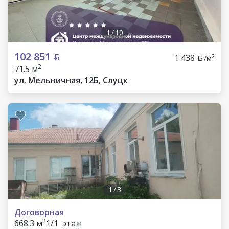
1
/
10
102 851
1 438
2
/м
2
71.5 м
ул. Мельничная, 12Б, Слуцк
1
/
3
Договорная
2
668.3 м
1/1 этаж