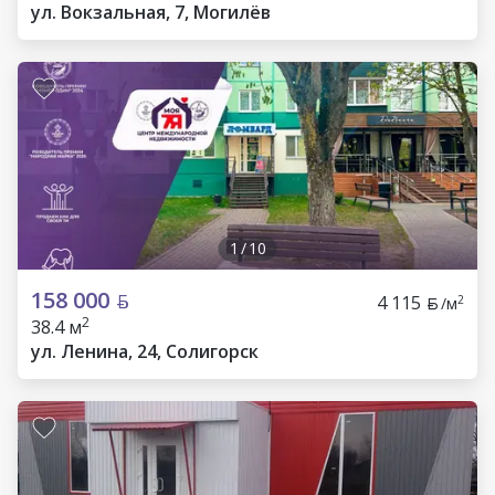
ул. Вокзальная, 7, Могилёв
1
/
10
158 000
4 115
2
/м
2
38.4 м
ул. Ленина, 24, Солигорск