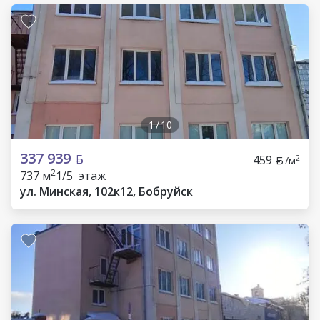
1
/
10
337 939
459
2
/м
2
737 м
1/5 этаж
ул. Минская, 102к12, Бобруйск