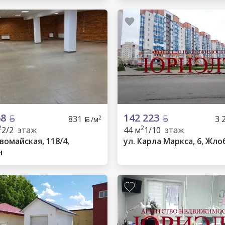
68
142 223
831
3 
2
/м
2
2
2/2 этаж
44 м
1/10 этаж
вомайская, 118/4,
ул. Карла Маркса, 6, Жло
н