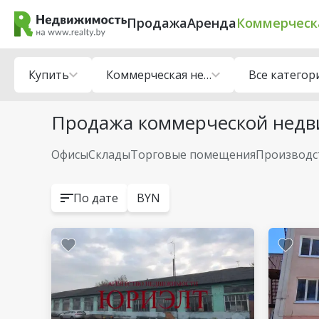
Продажа
Аренда
Коммерческ
Купить
Коммерческая недвижимость
Все категор
Продажа коммерческой недв
Офисы
Склады
Торговые помещения
Производс
По дате
BYN