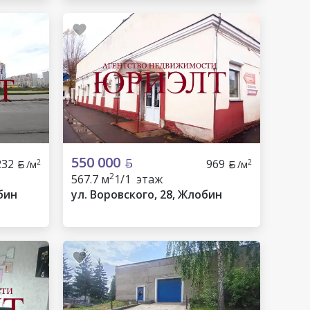
550 000
232
969
2
2
/м
/м
2
567.7 м
1/1 этаж
бин
ул. Воровского, 28, Жлобин