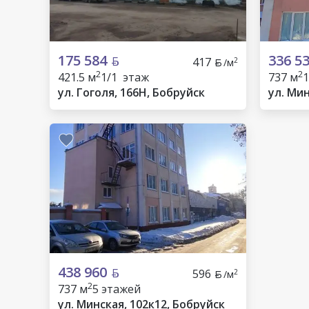
175 584
336 5
417
2
/м
2
2
421.5 м
1/1 этаж
737 м
1
ул. Гоголя, 166Н, Бобруйск
ул. Мин
438 960
596
2
/м
2
737 м
5 этажей
ул. Минская, 102к12, Бобруйск