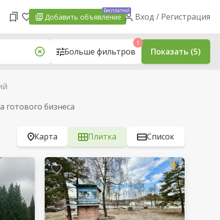
Бесплатно!
Вход / Регистрация
Добавить
объявление
1
Больше фильтров
Показать (5)
ий
 готового бизнеса
Карта
Плитка
Список