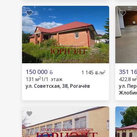
150 000
351 1
1 145
2
/м
2
131 м
1/1 этаж
422.8 м
ул. Советская, 38, Рогачёв
ул. Пер
Жлоби