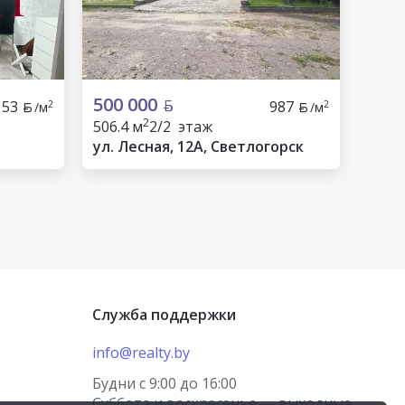
500 000
153
987
2
2
/м
/м
2
506.4 м
2/2 этаж
ул. Лесная, 12А, Светлогорск
Служба поддержки
info@realty.by
Будни с 9:00 до 16:00
Суббота и воскресенье — выходные