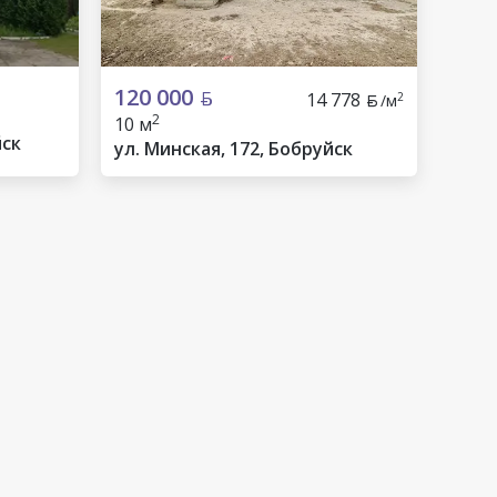
120 000
14 778
2
/м
2
10 м
йск
ул. Минская, 172, Бобруйск