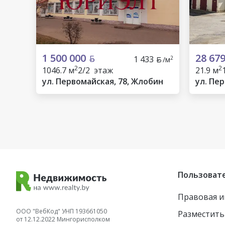
1 500 000
28 67
1 433
2
/м
2
2
1046.7 м
2/2 этаж
21.9 м
ул. Первомайская, 78, Жлобин
ул. Пе
Пользоват
Правовая 
ООО "ВебКод" УНП 193661050
Разместить
от 12.12.2022 Мингорисполком