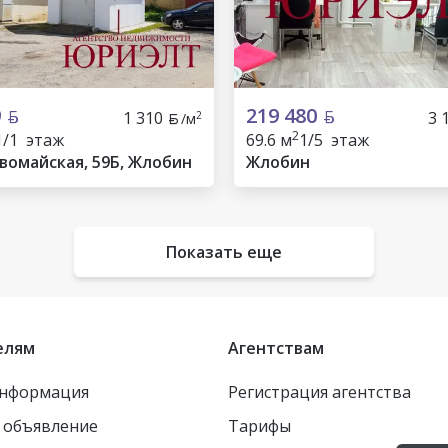
9
219 480
1 310
3 
2
/м
2
1/1 этаж
69.6 м
1/5 этаж
рвомайская, 59Б, Жлобин
Жлобин
Показать еще
елям
Агентствам
информация
Регистрация агентства
 объявление
Тарифы