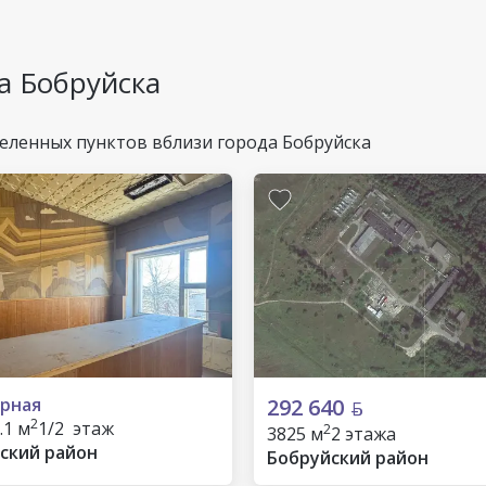
а Бобруйска
еленных пунктов вблизи города Бобруйска
рная
292 640
2
.1 м
1/2 этаж
2
3825 м
2 этажа
ский район
Бобруйский район