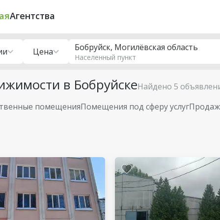
ая
Агентства
Бобруйск, Могилёвская область
ии
Цена
Населенный пункт
ижимости в Бобруйске
Найдено 5 объявлен
твенные помещения
Помещения под сферу услуг
Продажа