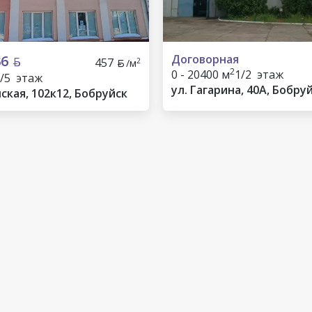
36
Договорная
457
2
/м
2
0 - 20400 м
1/2 этаж
/5 этаж
ул. Гагарина, 40А, Бобру
ская, 102к12, Бобруйск