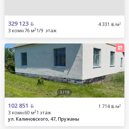
329 123
4 331
2
/м
2
3 комн.
76 м
1/9 этаж
1
/
10
102 851
1 714
2
/м
2
3 комн.
60 м
1 этаж
ул. Калиновского, 47, Пружаны