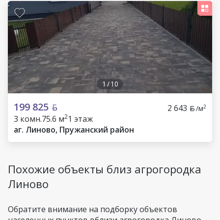
1
/
10
199 825
2 643
2
/м
2
3 комн.
75.6 м
1 этаж
аг. Линово, Пружанский район
Похожие объекты близ агрогородка
Линово
Обратите внимание на подборку объектов