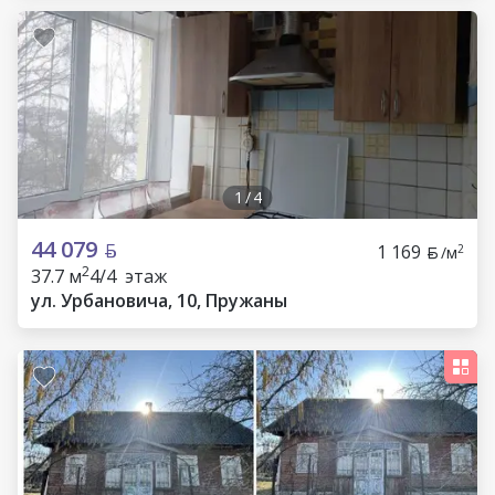
1
/
4
44 079
1 169
2
/м
2
37.7 м
4/4 этаж
ул. Урбановича, 10, Пружаны