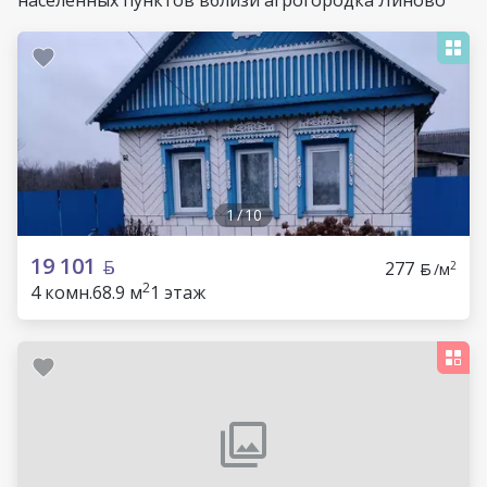
населенных пунктов вблизи агрогородка Линово
1
/
10
19 101
277
2
/м
2
4 комн.
68.9 м
1 этаж