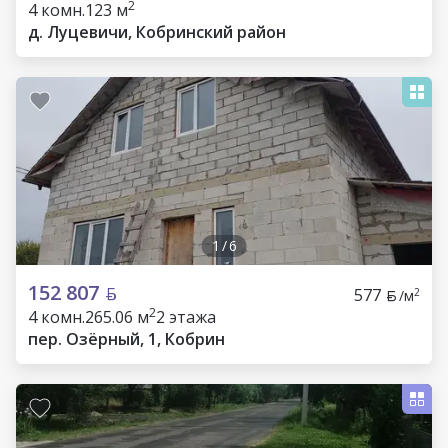
2
4 комн.
123 м
д. Луцевичи, Кобринский район
1
/
6
152 807
577
2
/м
2
4 комн.
265.06 м
2 этажа
пер. Озёрный, 1, Кобрин