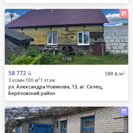
1
/
10
58 772
588
2
/м
2
3 комн.
100 м
1 этаж
ул. Александра Новикова, 13, аг. Селец,
Берёзовский район