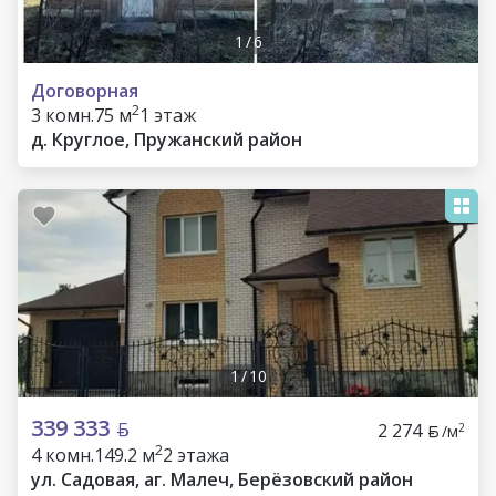
1
/
6
Договорная
2
3 комн.
75 м
1 этаж
д. Круглое, Пружанский район
1
/
10
339 333
2 274
2
/м
2
4 комн.
149.2 м
2 этажа
ул. Садовая, аг. Малеч, Берёзовский район