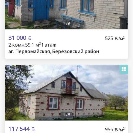
1
/
6
31 000
525
2
/м
2
2 комн.
59.1 м
1 этаж
аг. Первомайская, Берёзовский район
1
/
5
117 544
956
2
/м