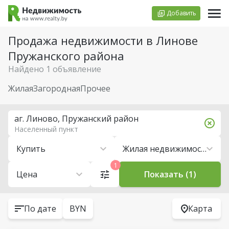
Добавить
Продажа недвижимости в Линове
Пружанского района
Найдено 1 объявление
Жилая
Загородная
Прочее
аг. Линово, Пружанский район
Населенный пункт
Купить
Жилая недвижимость
1
Цена
Показать (1)
По дате
BYN
Карта