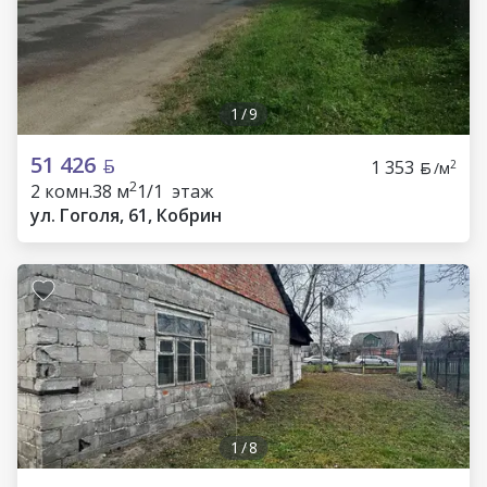
1
/
9
51 426
1 353
2
/м
2
2 комн.
38 м
1/1 этаж
ул. Гоголя, 61, Кобрин
1
/
8