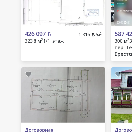
426 097
587 4
1 316
2
/м
2
2
323.8 м
1/1 этаж
300 м
3
пер. Те
Брестс
Договорная
Догово