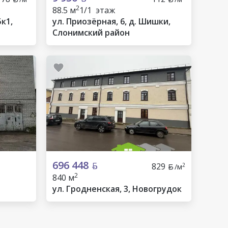
2
88.5 м
1/1 этаж
к1,
ул. Приозёрная, 6, д. Шишки,
Слонимский район
696 448
829
2
/м
2
840 м
ул. Гродненская, 3, Новогрудок