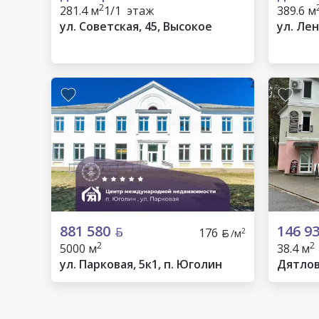
2
281.4 м
1/1 этаж
389.6 м
ул. Советская, 45, Высокое
ул. Лен
881 580
146 9
176
2
/м
2
2
5000 м
38.4 м
ул. Парковая, 5к1, п. Юголин
Дятлов