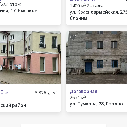
2
2/2 этаж
2
1400 м
2 этажа
ина, 17, Высокое
ул. Красноармейская, 275
Слоним
30
Договорная
3 826
2
/м
2
2671 м
ул. Пучкова, 28, Гродно
ский район