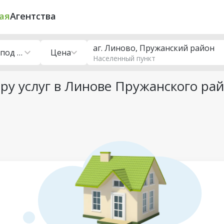
ая
Агентства
аг. Линово, Пружанский район
Помещения под сферу услуг
Цена
Населенный пункт
у услуг в Линове Пружанского ра