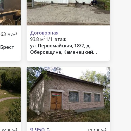
Договорная
163
2
/м
2
93.8 м
1/1 этаж
ул. Первомайская, 18/2, д.
 Брест
Оберовщина, Каменецкий
район
9 950
178
112
2
2
/м
/м