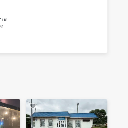
 не
ке