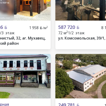
26
587 720
1 958
8 
2
/м
2
/3 этаж
72 м
1/2 этаж
нистый, 32, аг. Мухавец,
ул. Комсомольская, 39/1,
кий район
рная
249 781