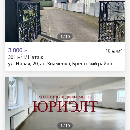
1
/
10
3 000
10
2
/м
2
301 м
1/1 этаж
ул. Новая, 20, аг. Знаменка, Брестский район
1
/
10