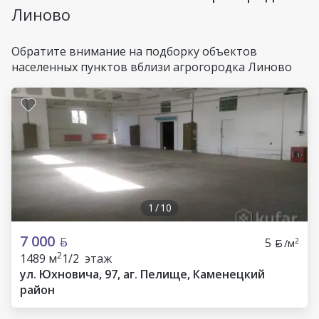
Линово
Обратите внимание на подборку объектов
населенных пунктов вблизи агрогородка Линово
1
/
10
7 000
5
2
/м
2
1489 м
1/2 этаж
ул. Юхновича, 97, аг. Пелище, Каменецкий
район