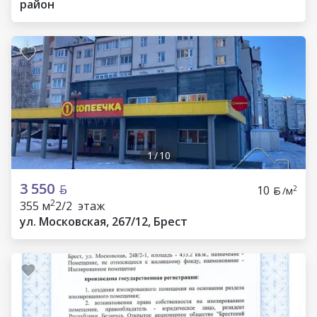
район
1
/
10
3 550
10
2
/м
2
355 м
2/2 этаж
ул. Московская, 267/12, Брест