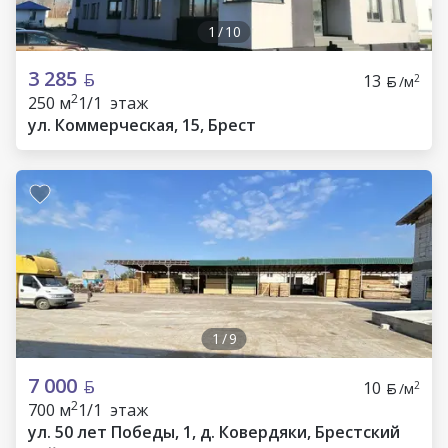
1
/
10
3 285
13
2
/м
2
250 м
1/1 этаж
ул. Коммерческая, 15, Брест
1
/
9
7 000
10
2
/м
2
700 м
1/1 этаж
ул. 50 лет Победы, 1, д. Ковердяки, Брестский