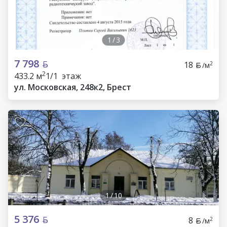
1
/
3
7 798
18
2
/м
2
433.2 м
1/1 этаж
ул. Московская, 248к2, Брест
1
/
10
5 376
8
2
/м