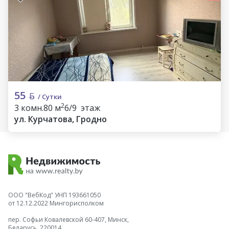
55
/ Сутки
2
3 комн.
80 м
6/9 этаж
ул. Курчатова, Гродно
ООО "ВебКод" УНП 193661050
от 12.12.2022 Мингорисполком
пер. Софьи Ковалевской 60-407, Минск,
Беларусь, 220014