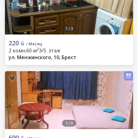
1
/
3
220
/ Месяц
2
2 комн.
60 м
3/5 этаж
ул. Менжинского, 10, Брест
1
/
9
600