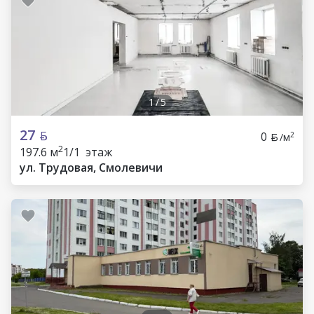
1
/
5
27
0
2
/м
2
197.6 м
1/1 этаж
ул. Трудовая, Смолевичи