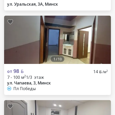
ул. Уральская, 3А, Минск
1
/
10
98
от
14
2
/м
2
7 - 100 м
1/3 этаж
ул. Чапаева, 3, Минск
Пл Победы