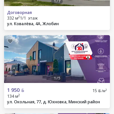
1
/
7
Договорная
2
332 м
1/1 этаж
ул. Ковалёва, 4А, Жлобин
1
/
5
1 950
15
2
/м
2
134 м
ул. Окольная, 77, д. Юхновка, Минский район