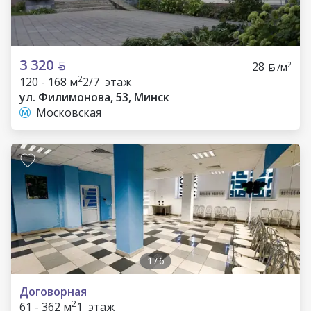
3 320
28
2
/м
2
120 - 168 м
2/7 этаж
ул. Филимонова, 53, Минск
Московская
1
/
6
Договорная
2
61 - 362 м
1 этаж