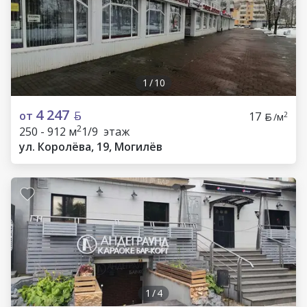
1
/
10
4 247
от
17
2
/м
2
250 - 912 м
1/9 этаж
ул. Королёва, 19, Могилёв
1
/
4