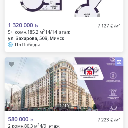
1 320 000
7 127
2
/м
2
5+ комн.
185.2 м
14/14 этаж
ул. Захарова, 50В, Минск
Пл Победы
1
/
10
580 000
7 223
2
/м
2
2 комн.
80.3 м
4/9 этаж