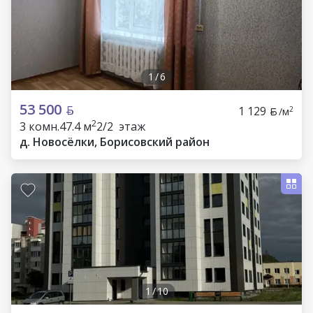
1
/
6
53 500
1 129
2
/м
2
3 комн.
47.4 м
2/2 этаж
д. Новосёлки, Борисовский район
1
/
10