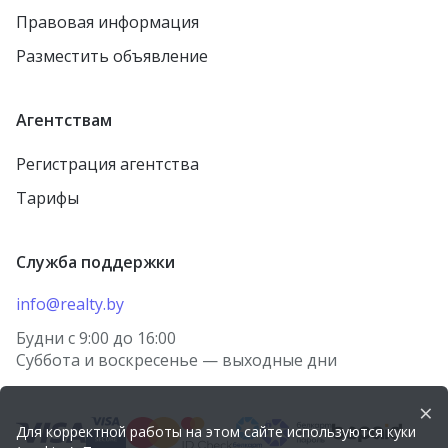
Правовая информация
агрогородок Лошница
Осиповичи
Разместить объявление
агрогородок Тулово
Заславль
Новолукомль
городской посёлок
Агентствам
Тереховка
Столин
Регистрация агентства
городской посёлок
Петриков
Правдинский
Тарифы
агрогородок Старо-
городской посёлок
Борисов
Красная Слобода
Служба поддержки
агрогородок Косино
агрогородок Томашовка
деревня Берёзки
info@realty.by
Лунинец
посёлок Городище
Будни с 9:00 до 16:00
Волковыск
Суббота и воскресенье — выходные дни
агрогородок Носовичи
Речица
деревня Огородники
×
Городок
Для корректной работы на этом сайте используются куки
агрогородок Лыцевичи