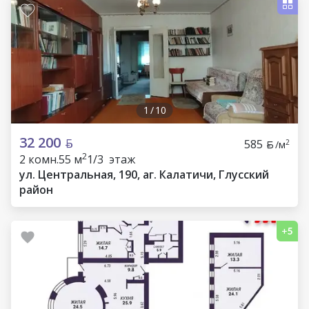
1
/
10
32 200
585
2
/м
2
2 комн.
55 м
1/3 этаж
ул. Центральная, 190, аг. Калатичи, Глусский
район