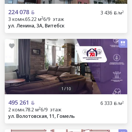
224 078
3 436
2
/м
2
3 комн.
65.22 м
6/9 этаж
ул. Ленина, 3А, Витебск
1
/
10
495 261
6 333
2
/м
2
2 комн.
78.2 м
6/9 этаж
ул. Волотовская, 11, Гомель