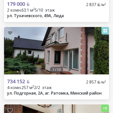
179 000
2 837
2
/м
2
2 комн.
63.1 м
5/10 этаж
ул. Тухачевского, 49А, Лида
1
/
10
734 152
2 857
2
/м
2
4 комн.
257 м
2/2 этаж
ул. Подгорная, 2А, аг. Ратомка, Минский район