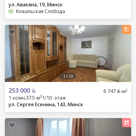
ул. Авакяна, 19, Минск
Ковальская Слобода
1
/
10
253 000
6 747
2
/м
2
1 комн.
37.5 м
1/10 этаж
ул. Сергея Есенина, 143, Минск