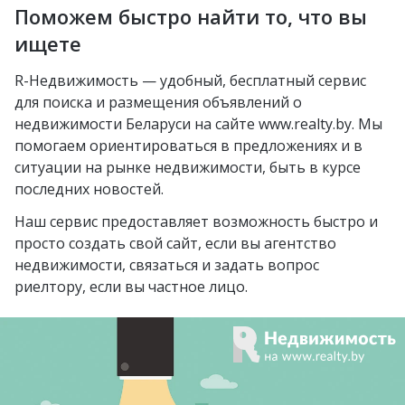
Михалово
Молодечно
Поможем быстро найти то, что вы
Озерцо
Неморшанский сад
Грушевка
Слоним
ищете
посёлок Усяж
Слуцкий гостинец
Жлобин
R-Недвижимость — удобный, бесплатный сервис
агрогородок Деревная
для поиска и размещения объявлений о
Слуцк
агрогородок Замосточье
недвижимости Беларуси на сайте www.realty.by. Мы
Бобруйск
помогаем ориентироваться в предложениях и в
агрогородок Коммунар
ситуации на рынке недвижимости, быть в курсе
Борисов
городской посёлок
последних новостей.
Барановичи
Радошковичи
Наш сервис предоставляет возможность быстро и
Вилейка
деревня Стецки
просто создать свой сайт, если вы агентство
недвижимости, связаться и задать вопрос
курортный посёлок
посёлок Альба
риелтору, если вы частное лицо.
Нарочь
посёлок Коренёвка
Новополоцк
деревня Бобровичи
Мозырь
деревня Ковердяки
Орша
Добруш