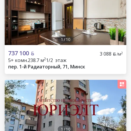
1
/
10
737 100
3 088
2
/м
2
5+ комн.
238.7 м
1/2 этаж
пер. 1-й Радиаторный, 71, Минск
1
/
10