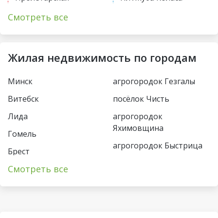
Первомайская
Академия наук
Смотреть все
Купаловская
Парк Челюскинцев
Немига
Московская
Жилая недвижимость по городам
Фрунзенская
Восток
Минск
агрогородок Гезгалы
Молодежная
Борисовский тракт
Витебск
посёлок Чисть
Пушкинская
Уручье
Лида
агрогородок
Спортивная
Юбилейная пл
Яхимовщина
Гомель
Кунцевщина
агрогородок Быстрица
Пл Франтишка
Брест
Богушевича
Несвиж
Каменная Горка
Смотреть все
Пинск
Вокзальная
деревня Турец-Бояры
Малиновка
Могилёв
Ковальская Слобода
агрогородок
Петровщина
Солигорск
Пограничный
Аэродромная