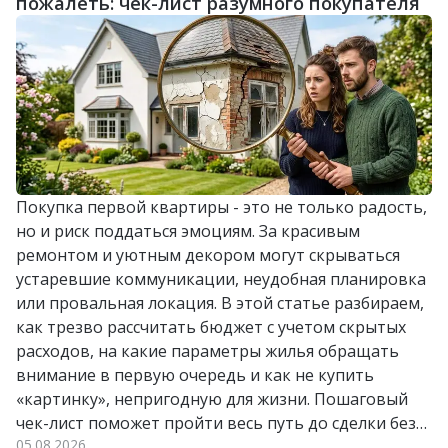
пожалеть: чек-лист разумного покупателя
Покупка первой квартиры - это не только радость,
но и риск поддаться эмоциям. За красивым
ремонтом и уютным декором могут скрываться
устаревшие коммуникации, неудобная планировка
или провальная локация. В этой статье разбираем,
как трезво рассчитать бюджет с учетом скрытых
расходов, на какие параметры жилья обращать
внимание в первую очередь и как не купить
«картинку», непригодную для жизни. Пошаговый
чек-лист поможет пройти весь путь до сделки без
05.08.2026
лишних стрессов и разочарований.