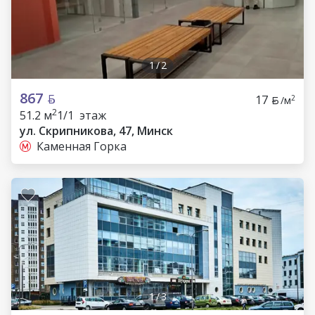
1
/
2
867
17
2
/м
2
51.2 м
1/1 этаж
ул. Скрипникова, 47, Минск
Каменная Горка
1
/
3