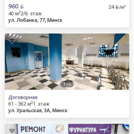
960
24
2
/м
2
40 м
2/6 этаж
ул. Лобанка, 77, Минск
1
/
6
Договорная
2
61 - 362 м
1 этаж
ул. Уральская, 3А, Минск