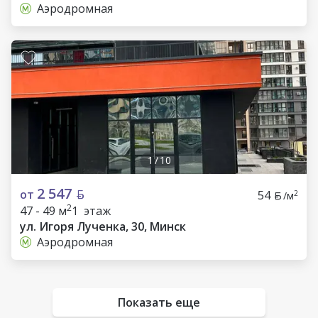
Аэродромная
1
/
10
2 547
от
54
2
/м
2
47 - 49 м
1 этаж
ул. Игоря Лученка, 30, Минск
Аэродромная
Показать еще