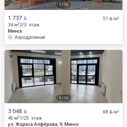
1
/
10
1 737
51
2
/м
2
34 м
2/3 этаж
Минск
Аэродромная
1
/
10
3 048
68
2
/м
2
45 м
1/25 этаж
ул. Жореса Алфёрова, 9, Минск