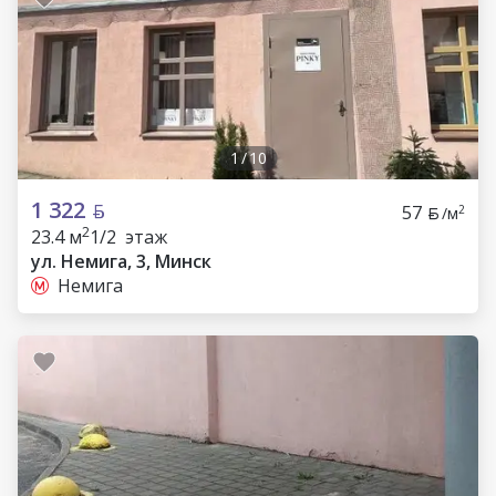
1
/
10
1 322
57
2
/м
2
23.4 м
1/2 этаж
ул. Немига, 3, Минск
Немига