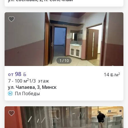
1
/
10
98
от
14
2
/м
2
7 - 100 м
1/3 этаж
ул. Чапаева, 3, Минск
Пл Победы