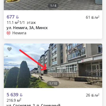
1
/
4
677
61
2
/м
2
11.1 м
1/1 этаж
ул. Немига, 3А, Минск
Немига
1
/
10
5 639
26
2
/м
2
216.9 м
ул. Сосновая, 2, п. Сонечный