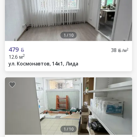
1
/
10
479
38
2
/м
2
12.6 м
ул. Космонавтов, 14к1, Лида
1
/
10