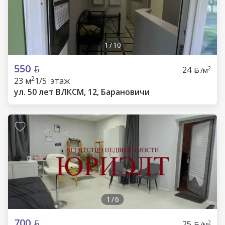
1
/
10
550
24
2
/м
2
23 м
1/5 этаж
ул. 50 лет ВЛКСМ, 12, Барановичи
1
/
6
700
25
2
/м