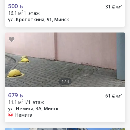
500
31
2
/м
2
16.1 м
1 этаж
ул. Кропоткина, 91, Минск
1
/
4
679
61
2
/м
2
11.1 м
1/1 этаж
ул. Немига, 3А, Минск
Немига