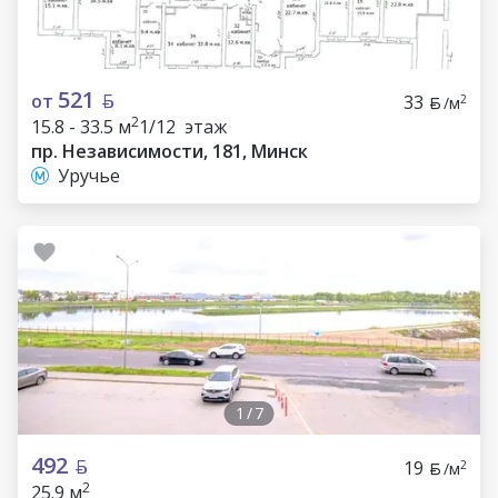
521
от
33
2
/м
2
15.8 - 33.5 м
1/12 этаж
пр. Независимости, 181, Минск
Уручье
1
/
7
492
19
2
/м
2
25.9 м