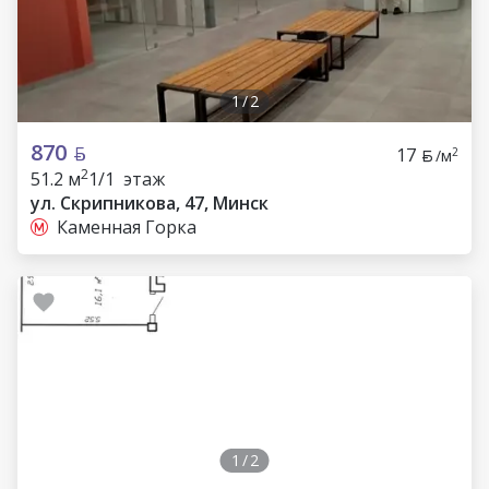
1
/
2
870
17
2
/м
2
51.2 м
1/1 этаж
ул. Скрипникова, 47, Минск
Каменная Горка
1
/
2