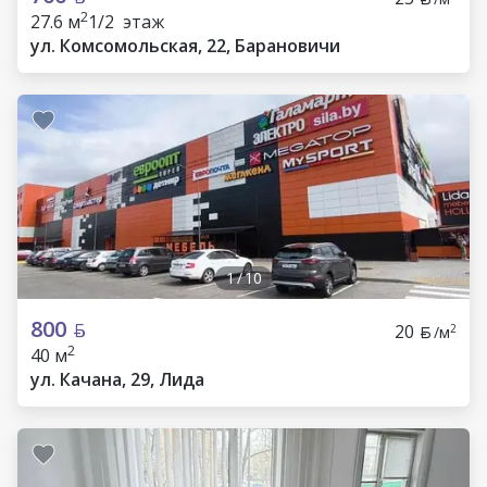
2
27.6 м
1/2 этаж
ул. Комсомольская, 22, Барановичи
1
/
10
800
20
2
/м
2
40 м
ул. Качана, 29, Лида