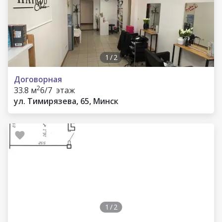
1
/
2
Договорная
2
33.8 м
6/7 этаж
ул. Тимирязева, 65, Минск
1
/
2