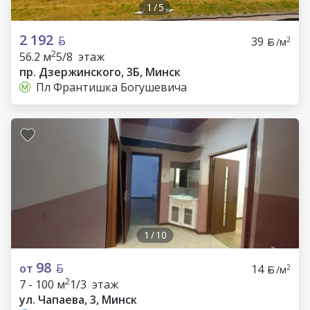
1
/
5
2 192
39
2
/м
2
56.2 м
5/8 этаж
пр. Дзержинского, 3Б, Минск
Пл Франтишка Богушевича
1
/
10
98
от
14
2
/м
2
7 - 100 м
1/3 этаж
ул. Чапаева, 3, Минск