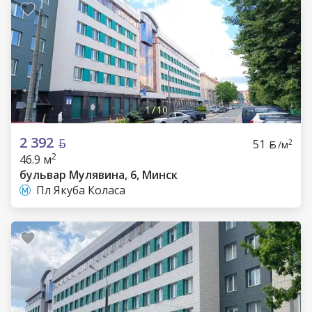
1
/
10
2 392
51
2
/м
2
46.9 м
бульвар Мулявина, 6, Минск
Пл Якуба Коласа