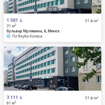
1
/
10
1 581
51
2
/м
2
31 м
бульвар Мулявина, 6, Минск
Пл Якуба Коласа
1
/
5
3 111
51
2
/м
2
61 м