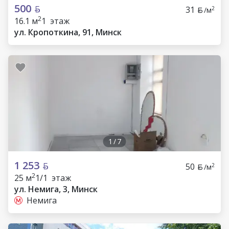
500
31
2
/м
2
16.1 м
1 этаж
ул. Кропоткина, 91, Минск
1
/
7
1 253
50
2
/м
2
25 м
1/1 этаж
ул. Немига, 3, Минск
Немига