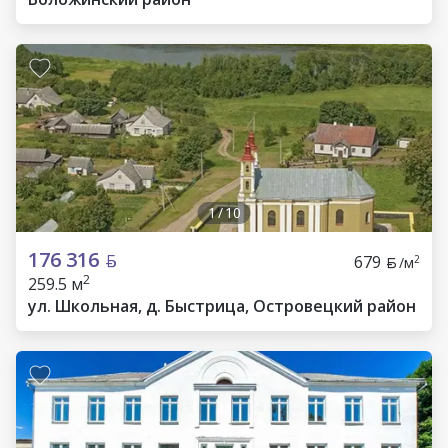
1
/
10
176 316
679
2
/м
2
259.5 м
ул. Школьная, д. Быстрица, Островецкий район