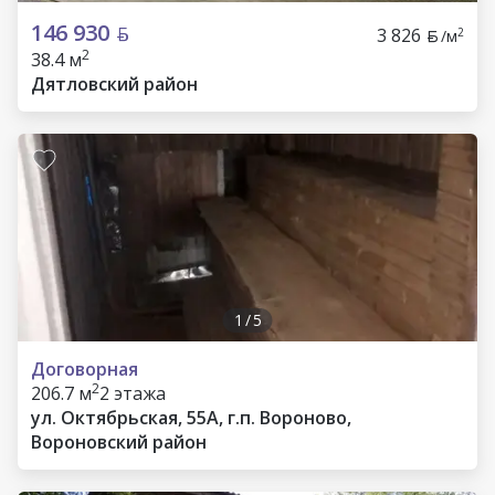
146 930
3 826
2
/м
2
38.4 м
Дятловский район
1
/
5
Договорная
2
206.7 м
2 этажа
ул. Октябрьская, 55А, г.п. Вороново,
Вороновский район