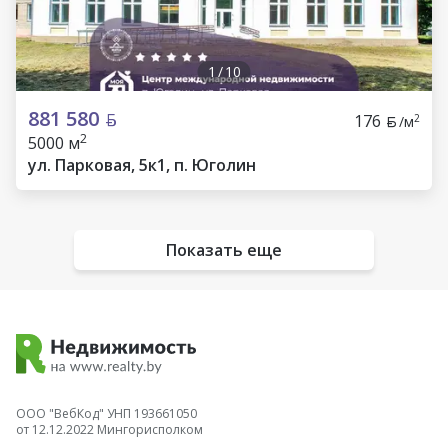
1
/
10
881 580
176
2
/м
2
5000 м
ул. Парковая, 5к1, п. Юголин
Показать еще
ООО "ВебКод" УНП 193661050
от 12.12.2022 Мингорисполком