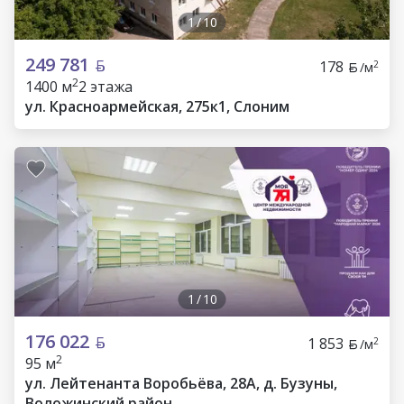
1
/
10
249 781
178
2
/м
2
1400 м
2 этажа
ул. Красноармейская, 275к1, Слоним
1
/
10
176 022
1 853
2
/м
2
95 м
ул. Лейтенанта Воробьёва, 28А, д. Бузуны,
Воложинский район