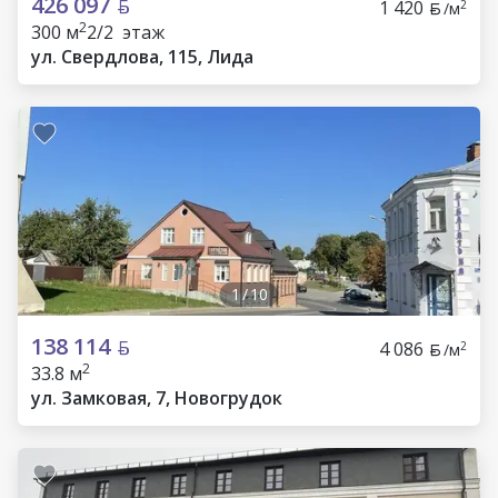
426 097
1 420
2
/м
2
300 м
2/2 этаж
ул. Свердлова, 115, Лида
1
/
10
138 114
4 086
2
/м
2
33.8 м
ул. Замковая, 7, Новогрудок