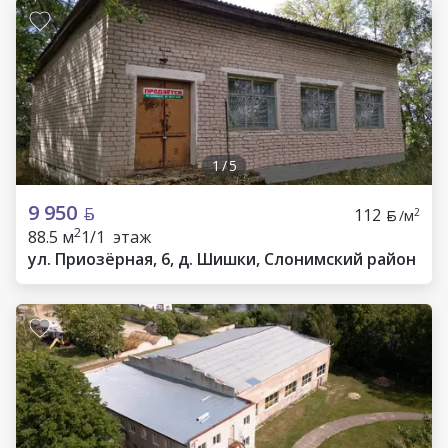
1
/
5
9 950
112
2
/м
2
88.5 м
1/1 этаж
ул. Приозёрная, 6, д. Шишки, Слонимский район