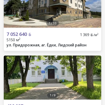
1
/
10
7 052 640
1 369
2
/м
2
5150 м
ул. Придорожная, аг. Ёдки, Лидский район
1
/
9