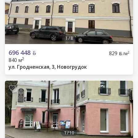
1
/
8
696 448
829
2
/м
2
840 м
ул. Гродненская, 3, Новогрудок
1
/
10