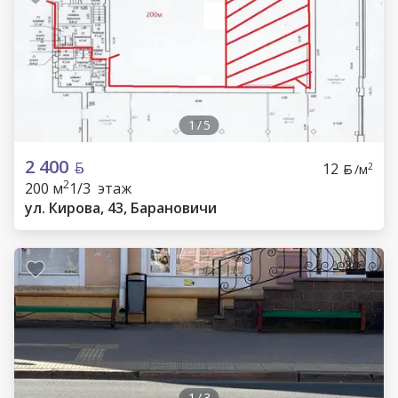
1
/
5
2 400
12
2
/м
2
200 м
1/3 этаж
ул. Кирова, 43, Барановичи
1
/
3