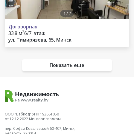
1
/
2
Договорная
2
33.8 м
6/7 этаж
ул. Тимирязева, 65, Минск
Показать еще
ООО "ВебКод" УНП 193661050
от 12.12.2022 Мингорисполком
пер. Софьи Ковалевской 60-407, Минск,
Беларусь, 220014