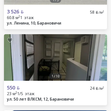
3 526
58
2
/м
2
60.8 м
1 этаж
ул. Ленина, 10, Барановичи
1
/
10
550
24
2
/м
2
23 м
1/5 этаж
ул. 50 лет ВЛКСМ, 12, Барановичи