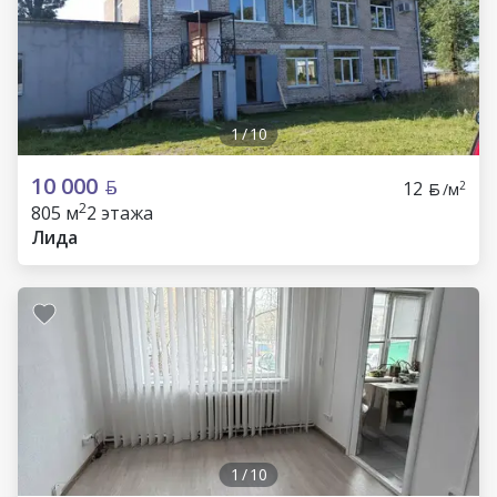
1
/
10
10 000
12
2
/м
2
805 м
2 этажа
Лида
1
/
10