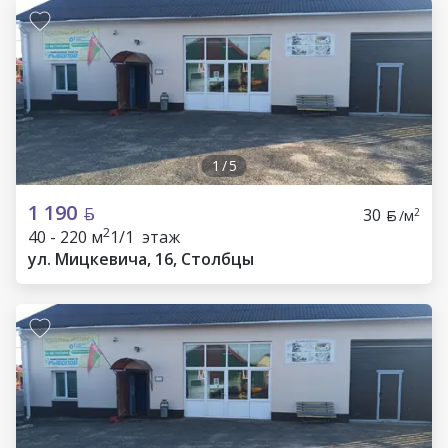
1
/
5
1 190
30
2
/м
2
40 - 220 м
1/1 этаж
ул. Мицкевича, 16, Столбцы