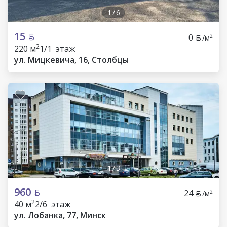
1
/
6
15
0
2
/м
2
220 м
1/1 этаж
ул. Мицкевича, 16, Столбцы
1
/
3
960
24
2
/м
2
40 м
2/6 этаж
ул. Лобанка, 77, Минск