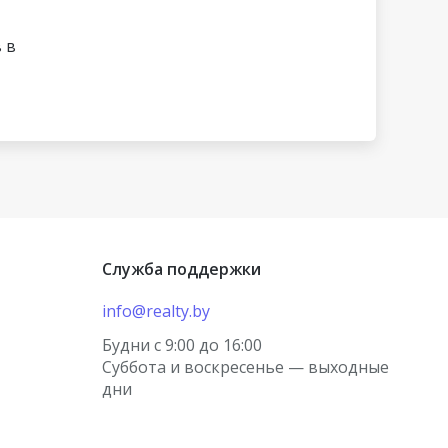
 в
Служба поддержки
info@realty.by
Будни с 9:00 до 16:00
Суббота и воскресенье — выходные
×
дни
корректной работы на этом сайте
льзуются куки (cookies). Продолжая его