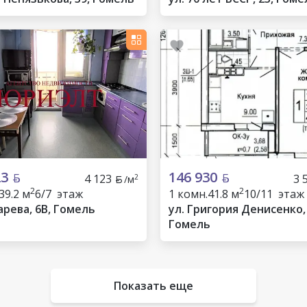
23
146 930
4 123
3 
2
/м
2
2
39.2 м
6/7 этаж
1 комн.
41.8 м
10/11 этаж
арева, 6В, Гомель
ул. Григория Денисенко, 
Гомель
Показать еще