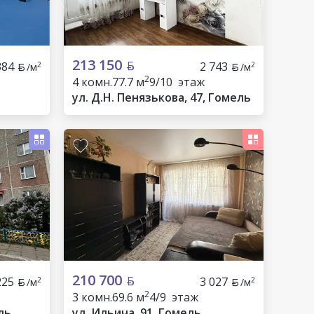
213 150
384
2 743
2
2
/м
/м
2
4 комн.
77.7 м
9/10 этаж
ул. Д.Н. Пенязькова, 47, Гомель
210 700
225
3 027
2
2
/м
/м
2
3 комн.
69.6 м
4/9 этаж
ль
ул. Ильича, 91, Гомель