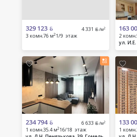
329 123
163 0
4 331
2
/м
2
3 комн.
76 м
1/9 этаж
2 комн.
ул. И.Е
234 794
133 0
6 633
2
/м
2
1 комн.
35.4 м
16/18 этаж
1 комн.
ул. Д.Н. Пенязькова, 39, Гомель
ул. Д.Н