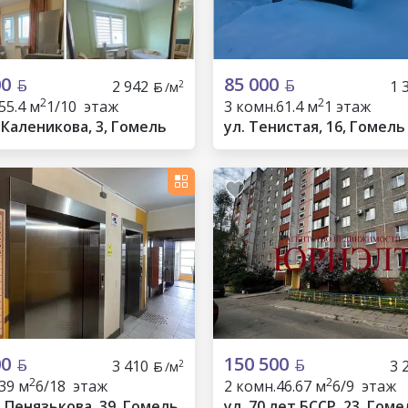
00
85 000
2 942
1 
2
/м
2
2
55.4 м
1/10 этаж
3 комн.
61.4 м
1 этаж
. Каленикова, 3, Гомель
ул. Тенистая, 16, Гомель
00
150 500
3 410
3 
2
/м
2
2
39 м
6/18 этаж
2 комн.
46.67 м
6/9 этаж
. Пенязькова, 39, Гомель
ул. 70 лет БССР, 23, Гоме