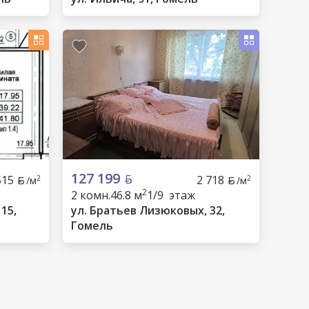
127 199
515
2 718
2
2
/м
/м
2
2 комн.
46.8 м
1/9 этаж
15,
ул. Братьев Лизюковых, 32,
Гомель