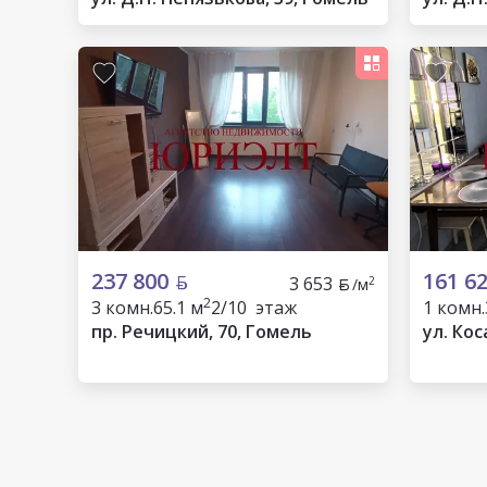
237 800
161 6
3 653
2
/м
2
3 комн.
65.1 м
2/10 этаж
1 комн.
пр. Речицкий, 70, Гомель
ул. Кос