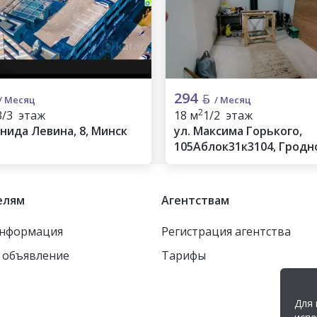
294
/ Месяц
/ Месяц
2
3/3 этаж
18 м
1/2 этаж
онида Левина, 8, Минск
ул. Максима Горького,
105Аблок31к3104, Гродн
елям
Агентствам
информация
Регистрация агентства
 объявление
Тарифы
Для 