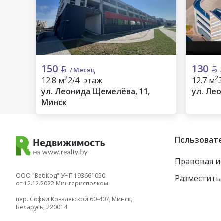
150
130
/ Месяц
2
2
12.8 м
2/4 этаж
12.7 м
ул. Леонида Щемелёва, 11,
ул. Ле
Минск
Пользоват
Правовая 
ООО "ВебКод" УНП 193661050
Разместить
от 12.12.2022 Мингорисполком
пер. Софьи Ковалевской 60-407, Минск,
Беларусь, 220014