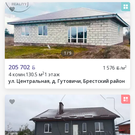
1
/
9
205 702
1 576
2
/м
2
4 комн.
130.5 м
1 этаж
ул. Центральная, д. Гутовичи, Брестский район