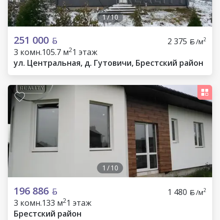
1
/
10
251 000
2 375
2
/м
2
3 комн.
105.7 м
1 этаж
ул. Центральная, д. Гутовичи, Брестский район
1
/
10
196 886
1 480
2
/м
2
3 комн.
133 м
1 этаж
Брестский район