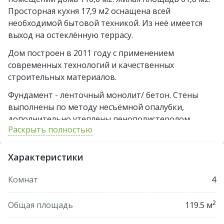
Просторная кухня 17,9 м2 оснащена всей
необходимой бытовой техникой. Из неё имеется
выход на остеклённую террасу.
Дом построен в 2011 году с применением
современных технологий и качественных
строительных материалов.
Фундамент - ленточный монолит/ бетон. Стены
выполнены по методу несъёмной опалубки,
дополнительно утеплены пенополистеролом
Раскрыть полностью
100мм в системе "Термошуба" с нанесением
декоративно-защитной отделочной штукатурки
"Камешковая". Снаружи окрашены стойкой к
Характеристики
погодным условиям и УФО фасадной краской в
европейском стиле "Фахверк". Деревянные балки
Комнат
4
перекрытий. Кровля - кроеный окрашенный шифер.
Металлическая входная дверь. Окна и двери
2
Общая площадь
119.5 м
террасы - ПВХ.