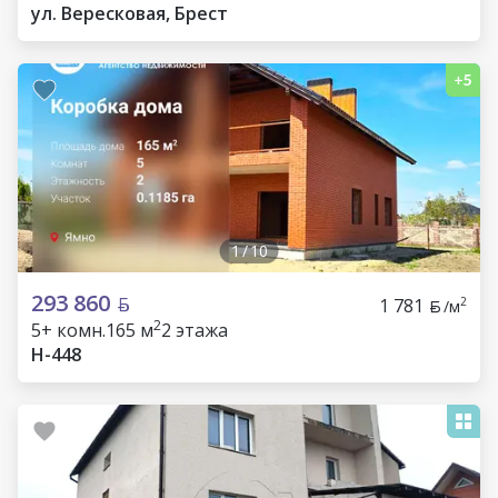
ул. Вересковая, Брест
1
/
10
293 860
1 781
2
/м
2
5+ комн.
165 м
2 этажа
Н-448