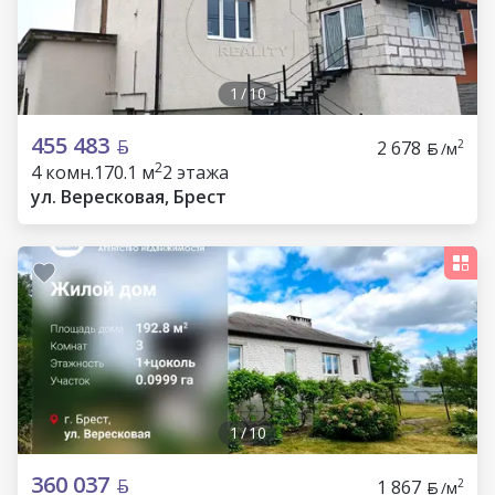
1
/
10
455 483
2 678
2
/м
2
4 комн.
170.1 м
2 этажа
ул. Вересковая, Брест
1
/
10
360 037
1 867
2
/м