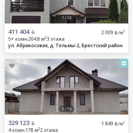
1
/
10
411 404
2 009
2
/м
2
5+ комн.
204.8 м
3 этажа
ул. Абрикосовая, д. Тельмы-2, Брестский район
1
/
10
329 123
1 849
2
/м
2
4 комн.
178 м
2 этажа