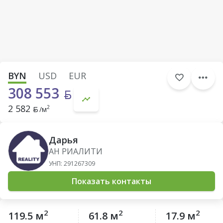
BYN
USD
EUR
308 553
2 582
2
/м
Дарья
АН РИАЛИТИ
УНП: 291267309
Показать контакты
2
2
2
119.5 м
61.8 м
17.9 м