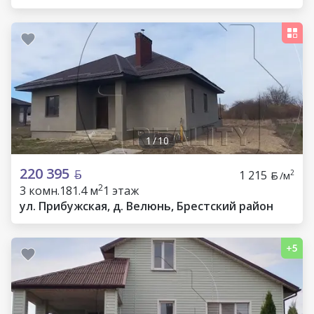
1
/
10
220 395
1 215
2
/м
2
3 комн.
181.4 м
1 этаж
ул. Прибужская, д. Велюнь, Брестский район