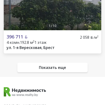
1
/
10
396 711
2 058
2
/м
2
4 комн.
192.8 м
1 этаж
ул. 1-я Вересковая, Брест
Показать еще