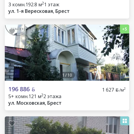
2
3 комн.
192.8 м
1 этаж
ул. 1-я Вересковая, Брест
1
/
10
196 886
1 627
2
/м
2
5+ комн.
121 м
2 этажа
ул. Московская, Брест