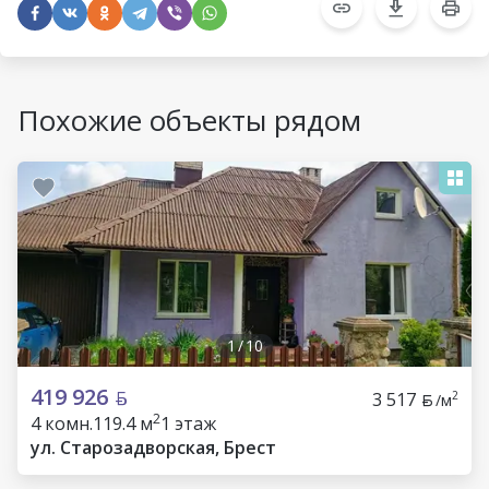
Похожие объекты рядом
1
/
10
419 926
3 517
2
/м
2
4 комн.
119.4 м
1 этаж
ул. Старозадворская, Брест