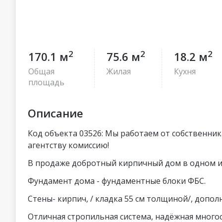
2
2
2
170.1 м
75.6 м
18.2 м
Общая
Жилая
Кухня
площадь
Описание
Код объекта 03526: Мы работаем от собственник
агентству комиссию!
В продаже добротный кирпичный дом в одном и
Фундамент дома - фундаментные блоки ФБС.
Стены- кирпич, / кладка 55 см толщиной/, допо
Отличная стропильная система, надёжная многос