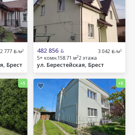
482 856
2 777
3 042
2
2
/м
/м
2
5+ комн.
158.71 м
2 этажа
я, Брест
ул. Берестейская, Брест