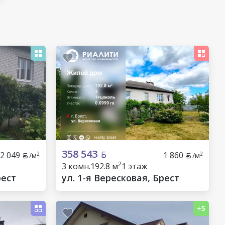
358 543
2 049
1 860
2
2
/м
/м
2
3 комн.
192.8 м
1 этаж
рест
ул. 1-я Вересковая, Брест