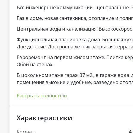
Все инженерные коммуникации - центральные. Э
Газ в доме, новая сантехника, отопление и поли
Центральная вода и канализация. Высокоскоро
Функциональная планировка дома. Большая кухн
Две детские. Достроена летняя закрытая терраса
Евроремонт на первом жилом этаже. Плитка керамог
Обои на стенах.
В цокольном этаже гараж 37 м2., в гараже вода 
помещения высокие и удобные, разведено отопл
Второй этаж дома- под отделку, с возможностью
Раскрыть полностью
Два въезда, отдельный вход на второй этаж, во
Большой участок на праве частной собственнос
Характеристики
бетонным забором. Участок правильн
Комнат
4
Район Плоска обеспечен хорошей транспортной 