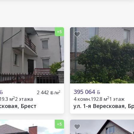
395 064
2 442
2
/м
2
2
19.3 м
2 этажа
4 комн.
192.8 м
1 этаж
сковая, Брест
ул. 1-я Вересковая, Б