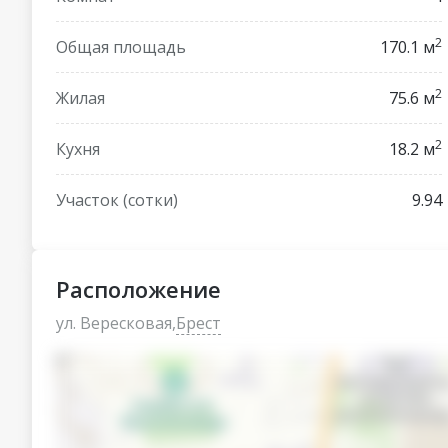
50м от дома в двух направлениях.
2
Общая площадь
170.1 м
Около полукилометра до ближайшего магазина. 
городская инфраструктура.
2
Жилая
75.6 м
Зеленый район в окружении смешанных лесных 
2
Кухня
18.2 м
Код объекта 03526, лот 03526.
Договор № 035/2 от 13.02.2026г.
Участок (сотки)
9.94
Расположение
ул. Вересковая,
Брест