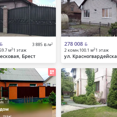
278 008
3 885
2
/м
2
2
59.7 м
1 этаж
2 комн.
100.1 м
1 этаж
есковая, Брест
ул. Красногвардейска