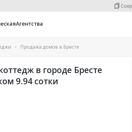
Сохр
еская
Агентства
теджи
Продажа домов в Бресте
•
коттедж в городе Бресте
ком 9.94 сотки