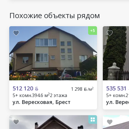
Похожие объекты рядом
512 120
535 531
1 298
2
/м
2
5+ комн.
394.6 м
2 этажа
5+ комн.
2
ул. Вересковая, Брест
ул. Вере