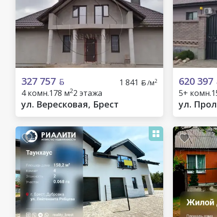
327 757
620 397
1 841
2
/м
2
4 комн.
178 м
2 этажа
5+ комн.
1
ул. Вересковая, Брест
ул. Прол