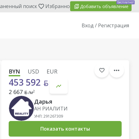
Бесплатно!
аненный поиск
Избранное
Добавить
объявление
Вход / Регистрация
BYN
USD
EUR
453 592
2 667
2
/м
Дарья
АН РИАЛИТИ
УНП: 291267309
Показать контакты