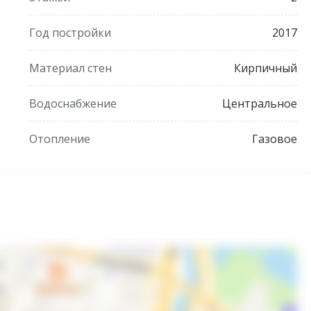
Год постройки
2017
Недалеко мини- рынок и гипермаркеты и вся
Материал стен
Кирпичный
массивов, в отсутствии промышленных предприятий.
Водоснабжение
Центральное
Отопление
Газовое