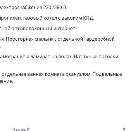
лектроснабжение 220 /380 В.
пропилен, газовый котел с высоким КПД.
стной оптоволоконный интернет.
я. Просторная спальня с отдельной гардеробной.
.
ранит и ламинат на полах. Натяжные потолки.
и отдельная ванная комната с санузлом. Подвальные
ение.
 выполнить ее на свой вкус.
зможно разделить участок и дом поквартирно.
ти. По периметру ограждение выполнено высоким
ой формы, засеян газонной травой. Разбит молодой сад.
Этажей
2
развязкой. Остановка общественного транспорта в