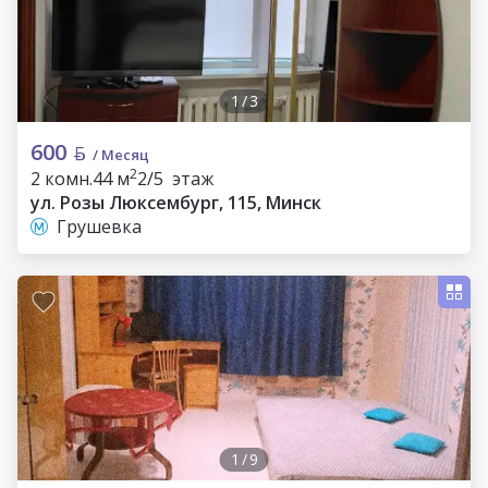
1
/
3
600
/ Месяц
2
2 комн.
44 м
2/5 этаж
ул. Розы Люксембург, 115, Минск
Грушевка
1
/
9