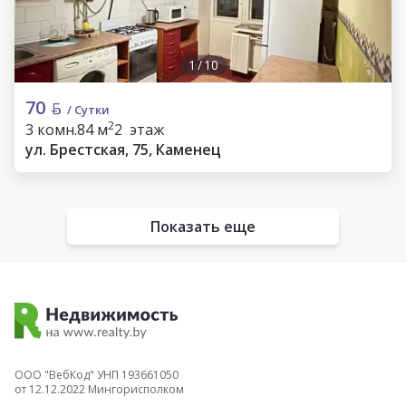
1
/
10
70
/ Сутки
2
3 комн.
84 м
2 этаж
ул. Брестская, 75, Каменец
Показать еще
ООО "ВебКод" УНП 193661050
от 12.12.2022 Мингорисполком