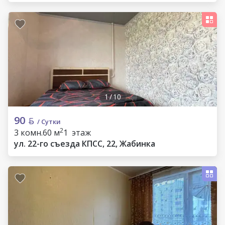
1
/
10
90
/ Сутки
2
3 комн.
60 м
1 этаж
ул. 22-го съезда КПСС, 22, Жабинка