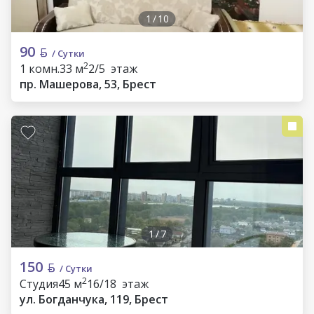
1
/
10
90
/ Сутки
2
1 комн.
33 м
2/5 этаж
пр. Машерова, 53, Брест
1
/
7
150
/ Сутки
2
Студия
45 м
16/18 этаж
ул. Богданчука, 119, Брест