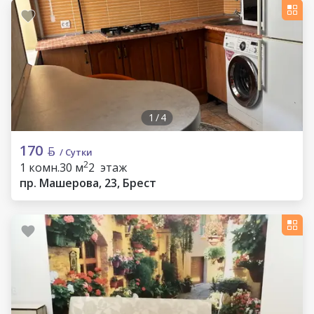
1
/
4
170
/ Сутки
2
1 комн.
30 м
2 этаж
пр. Машерова, 23, Брест