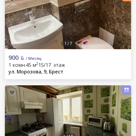
1
/
7
900
/ Месяц
2
1 комн.
45 м
15/17 этаж
ул. Морозова, 9, Брест