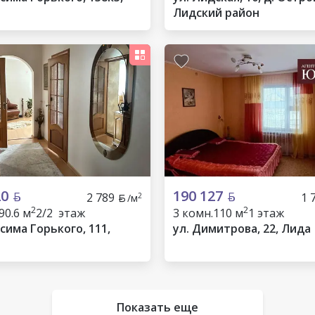
Лидский район
20
190 127
2 789
1 
2
/м
2
2
90.6 м
2/2 этаж
3 комн.
110 м
1 этаж
сима Горького, 111,
ул. Димитрова, 22, Лида
Показать еще