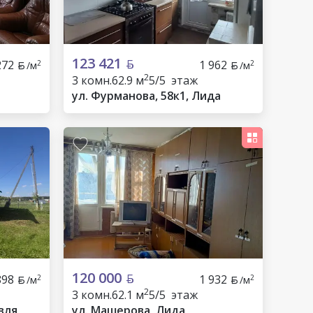
123 421
272
1 962
2
2
/м
/м
2
3 комн.
62.9 м
5/5 этаж
ул. Фурманова, 58к1, Лида
120 000
898
1 932
2
2
/м
/м
2
3 комн.
62.1 м
5/5 этаж
вля,
ул. Машерова, Лида