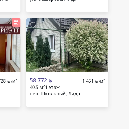
58 772
728
1 451
2
2
/м
/м
2
40.5 м
1 этаж
пер. Школьный, Лида