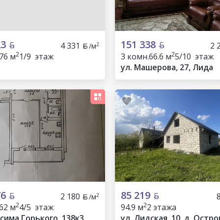
23
151 338
4 331
2 
2
/м
2
2
76 м
1/9 этаж
3 комн.
66.6 м
5/10 этаж
ул. Машерова, 27, Лида
76
85 219
2 180
2
/м
2
2
62 м
4/5 этаж
94.9 м
2 этажа
сима Горького, 138к3,
ул. Лидская, 10, д. Остро