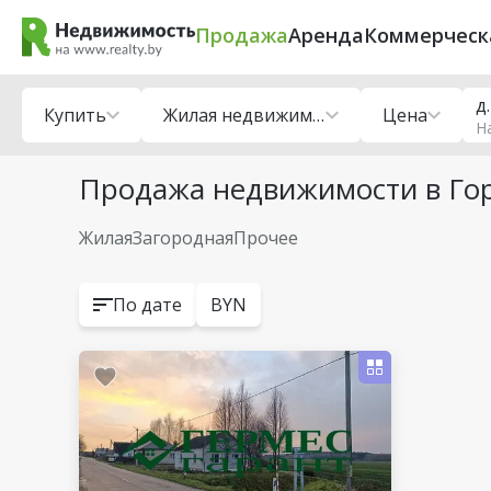
Продажа
Аренда
Коммерческ
д
Купить
Жилая недвижимость
Цена
Н
Продажа недвижимости в Гор
Жилая
Загородная
Прочее
По дате
BYN