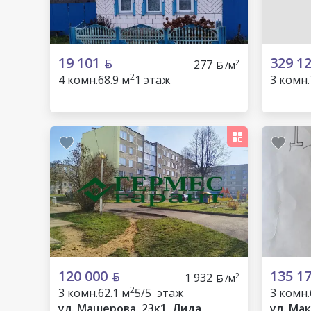
19 101
329 1
277
2
/м
2
4 комн.
68.9 м
1 этаж
3 комн.
120 000
135 1
1 932
2
/м
2
3 комн.
62.1 м
5/5 этаж
3 комн.
ул. Машерова, 23к1, Лида
ул. Мак