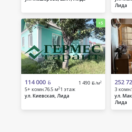
Лида
114 000
252 7
1 490
2
/м
2
5+ комн.
76.5 м
1 этаж
3 комн.
ул. Киевская, Лида
ул. Мак
Лида