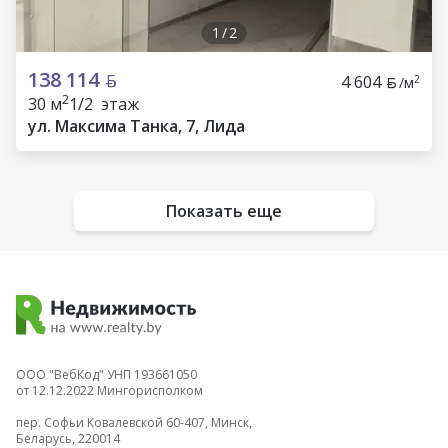
1
/
2
138 114
4 604
2
/м
2
30 м
1/2 этаж
ул. Максима Танка, 7, Лида
Показать еще
ООО "ВебКод" УНП 193661050
от 12.12.2022 Мингорисполком
пер. Софьи Ковалевской 60-407, Минск,
Беларусь, 220014