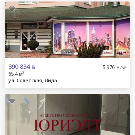
1
/
5
390 834
5 976
2
/м
2
65.4 м
ул. Советская, Лида