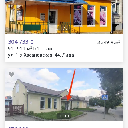
1
/
6
304 733
3 349
2
/м
2
91 - 91.1 м
1/1 этаж
ул. 1-я Хасановская, 44, Лида
1
/
10