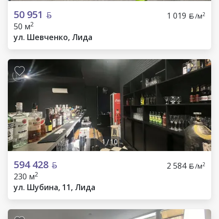
50 951
1 019
2
/м
2
50 м
ул. Шевченко, Лида
1
/
10
594 428
2 584
2
/м
2
230 м
ул. Шубина, 11, Лида