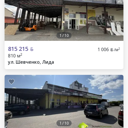
1
/
10
815 215
1 006
2
/м
2
810 м
ул. Шевченко, Лида
1
/
10