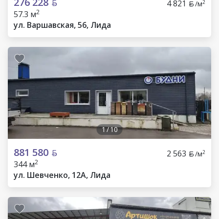
276 228
4 821
2
/м
2
57.3 м
ул. Варшавская, 56, Лида
1
/
10
881 580
2 563
2
/м
2
344 м
ул. Шевченко, 12А, Лида