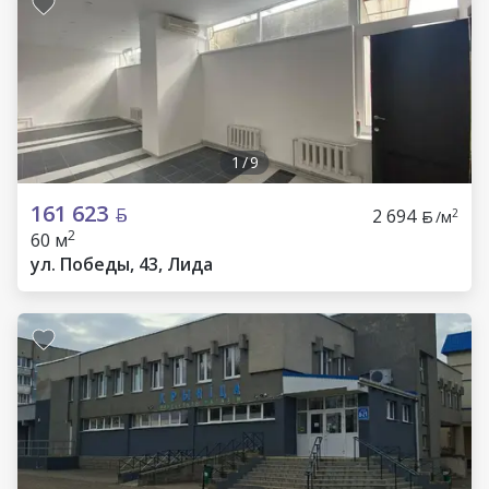
1
/
9
161 623
2 694
2
/м
2
60 м
ул. Победы, 43, Лида