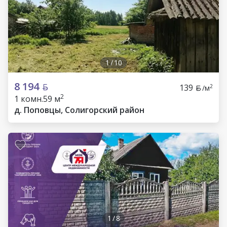
1
/
10
8 194
139
2
/м
2
1 комн.
59 м
д. Поповцы, Солигорский район
1
/
8