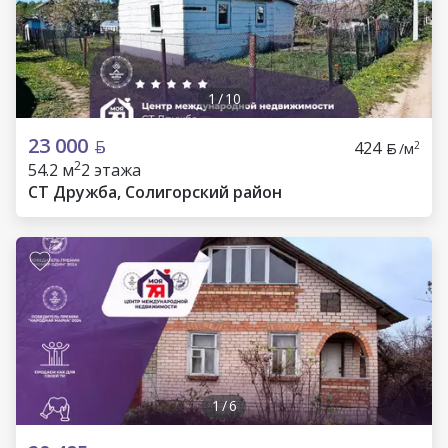
1
/
10
23 000
424
2
/м
2
54.2 м
2 этажа
СТ Дружба, Солигорский район
1
/
6