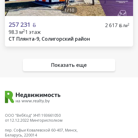
1
/
10
257 231
2 617
2
/м
2
98.3 м
1 этаж
СТ Плянта-9, Солигорский район
Показать еще
ООО "ВебКод" УНП 193661050
от 12.12.2022 Мингорисполком
пер. Софьи Ковалевской 60-407, Минск,
Беларусь, 220014