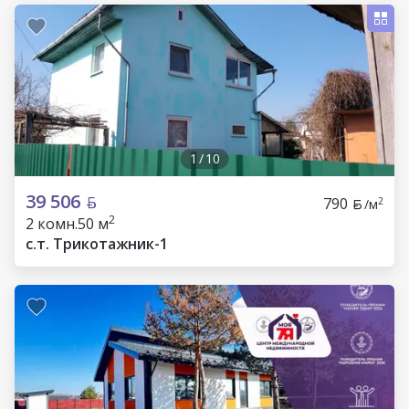
1
/
10
39 506
790
2
/м
2
2 комн.
50 м
с.т. Трикотажник-1