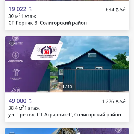
19 022
634
2
/м
2
30 м
1 этаж
СТ Горняк-3, Солигорский район
1
/
10
49 000
1 276
2
/м
2
38.4 м
1 этаж
ул. Третья, СТ Аграрник-С, Солигорский район