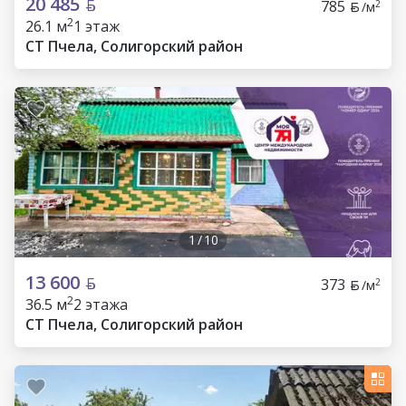
20 485
785
2
/м
2
26.1 м
1 этаж
СТ Пчела, Солигорский район
1
/
10
13 600
373
2
/м
2
36.5 м
2 этажа
СТ Пчела, Солигорский район