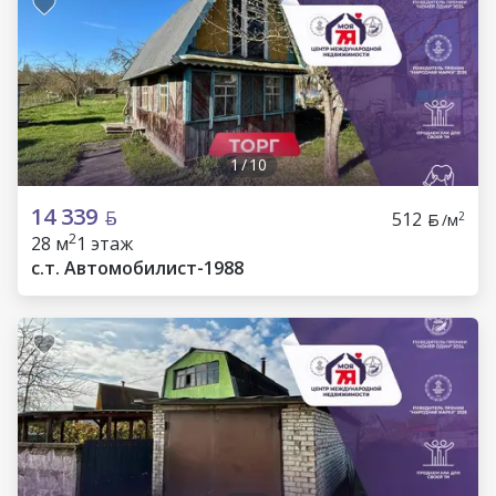
1
/
10
14 339
512
2
/м
2
28 м
1 этаж
c.т. Автомобилист-1988