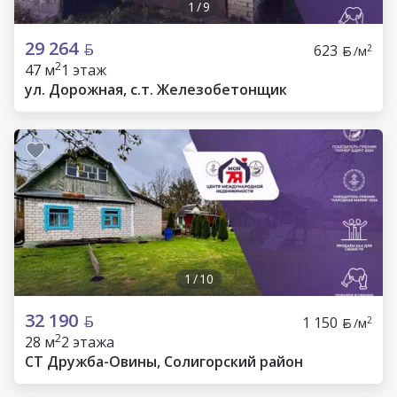
1
/
9
29 264
623
2
/м
2
47 м
1 этаж
ул. Дорожная, с.т. Железобетонщик
1
/
10
32 190
1 150
2
/м
2
28 м
2 этажа
СТ Дружба-Овины, Солигорский район