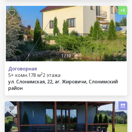
1
/
10
Договорная
2
5+ комн.
178 м
2 этажа
ул. Слонимская, 22, аг. Жировичи, Слонимский
район