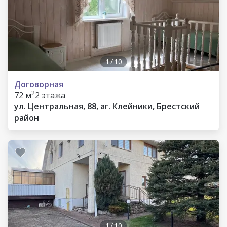
1
/
10
Договорная
2
72 м
2 этажа
ул. Центральная, 88, аг. Клейники, Брестский
район
1
/
10