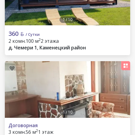
1
/
10
360
/ Сутки
2
2 комн.
100 м
2 этажа
д. Чемери 1, Каменецкий район
1
/
10
Договорная
2
3 комн.
56 м
1 этаж