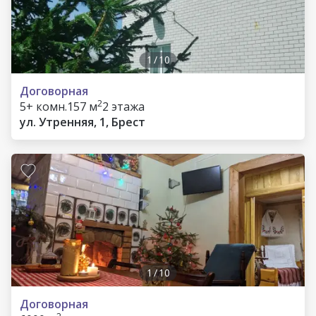
1
/
10
Договорная
2
5+ комн.
157 м
2 этажа
ул. Утренняя, 1, Брест
1
/
10
Договорная