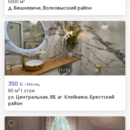
2
6000 м
д. Вишневичи, Волковысский район
1
/
10
350
/ Месяц
2
80 м
1 этаж
ул. Центральная, 88, аг. Клейники, Брестский
район