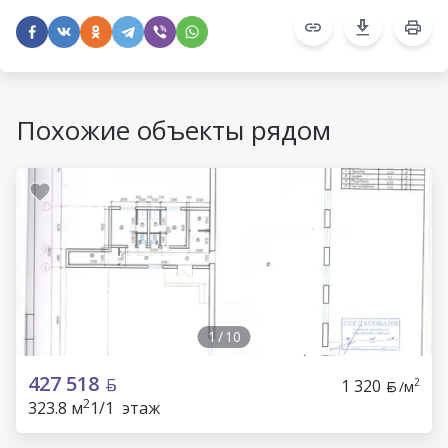
Похожие объекты рядом
1
/
10
427 518
1 320
2
/м
2
323.8 м
1/1 этаж