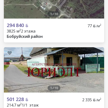
1
/
10
294 840
77
2
/м
2
3825 м
2 этажа
Бобруйский район
1
/
10
501 228
2 335
2
/м
2
214.7 м
1/1 этаж