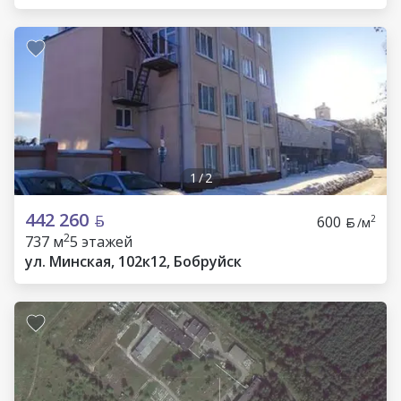
1
/
2
442 260
600
2
/м
2
737 м
5 этажей
ул. Минская, 102к12, Бобруйск