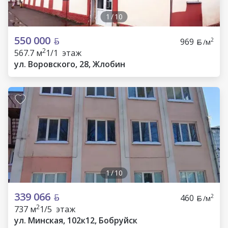
1
/
10
550 000
969
2
/м
2
567.7 м
1/1 этаж
ул. Воровского, 28, Жлобин
1
/
10
339 066
460
2
/м
2
737 м
1/5 этаж
ул. Минская, 102к12, Бобруйск