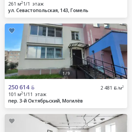
2
261 м
1/1 этаж
ул. Севастопольская, 143, Гомель
1
/
9
250 614
2 481
2
/м
2
101 м
1/11 этаж
пер. 3-й Октябрьский, Могилёв