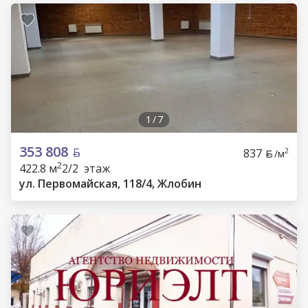
1
/
7
353 808
837
2
/м
2
422.8 м
2/2 этаж
ул. Первомайская, 118/4, Жлобин