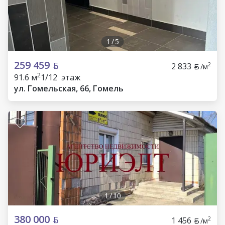
1
/
5
259 459
2 833
2
/м
2
91.6 м
1/12 этаж
ул. Гомельская, 66, Гомель
1
/
10
380 000
1 456
2
/м