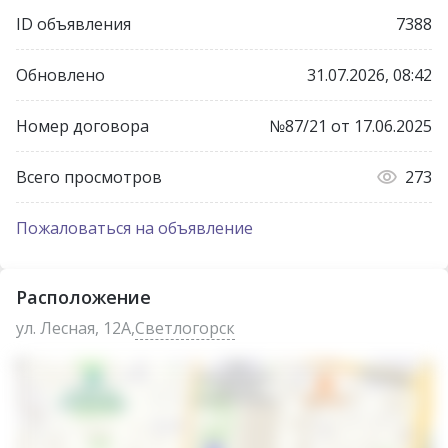
нем есть все необходимое для начала торговой
ID объявления
7388
деятельности, что дает вам возможность сразу же
начать продажи или демонстрировать продукцию.
Обновлено
31.07.2026, 08:42
Безграничные Возможности для Вашего Бизнеса
Номер договора
№87/21 от 17.06.2025
Благодаря удачному расположению и продуманной
инфраструктуре, эта база подойдет для:
Всего просмотров
273
* Производства и заготовки с последующим
сбытом продукции.
Пожаловаться на объявление
* Оптовой торговли.
* Возможности переоборудования под СТО или
Расположение
любой другой сервис.
ул. Лесная, 12А,
Светлогорск
Здесь вы сможете реализовать практически любую
бизнес-концепцию!
Надежные Коммуникации