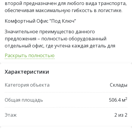
второй предназначен для любого вида транспорта,
обеспечивая максимальную гибкость в логистике.
Комфортный Офис "Под Ключ"
Значительное преимущество данного
предложения – полностью оборудованный
отдельный офис, где учтена каждая деталь для
комфортного ведения бизнеса. Здесь вы найдете:
Раскрыть полностью
* Изолированный кабинет для сосредоточенной
работы.
Характеристики
* Уютная комната отдыха для перерывов.
Категория объекта
Склады
* Функциональная кухня.
2
Общая площадь
506.4 м
* Санузел и душевая для максимального удобства.
Помещение для Магазина или Шоурума
Этаж
2 из 2
Отдельное помещение идеально подходит для
организации розничного магазина или шоурума. В