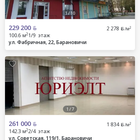
1
/
10
229 200
2 278
2
/м
2
100.6 м
1/9 этаж
ул. Фабричная, 22, Барановичи
1
/
7
261 000
1 834
2
/м
2
142.3 м
2/4 этаж
ул. Советская, 119/1, Барановичи