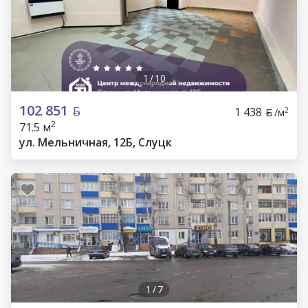
1
/
10
102 851
1 438
2
/м
2
71.5 м
ул. Мельничная, 12Б, Слуцк
1
/
7