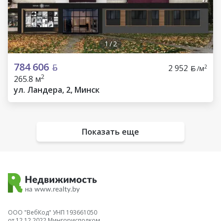
1
/
2
784 606
2 952
2
/м
2
265.8 м
ул. Ландера, 2, Минск
Показать еще
ООО "ВебКод" УНП 193661050
от 12.12.2022 Мингорисполком