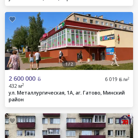
1
/
2
2 600 000
6 019
2
/м
2
432 м
ул. Металлургическая, 1А, аг. Гатово, Минский
район