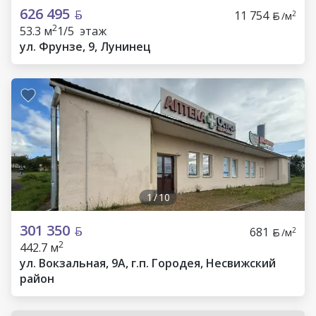
626 495
11 754
2
/м
2
53.3 м
1/5 этаж
ул. Фрунзе, 9, Лунинец
1
/
10
301 350
681
2
/м
2
442.7 м
ул. Вокзальная, 9А, г.п. Городея, Несвижский
район