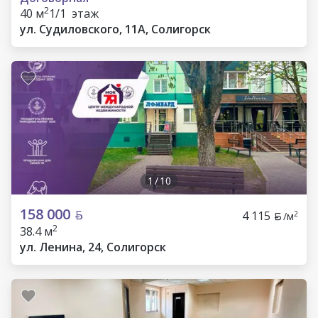
2
40 м
1/1 этаж
ул. Судиловского, 11А, Солигорск
1
/
10
158 000
4 115
2
/м
2
38.4 м
ул. Ленина, 24, Солигорск