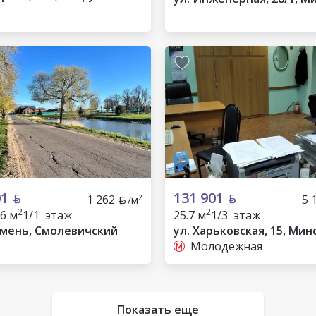
01
131 901
1 262
5 
2
/м
2
2
36 м
1/1 этаж
25.7 м
1/3 этаж
хмень, Смолевичский
ул. Харьковская, 15, Мин
Молодежная
Показать еще