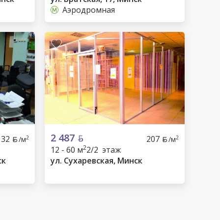
Аэродромная
2 487
132
207
2
2
/м
/м
2
12 - 60 м
2/2 этаж
ск
ул. Сухаревская, Минск