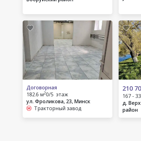
Договорная
210 7
2
182.6 м
0/5 этаж
167 - 3
ул. Фроликова, 23, Минск
д. Вер
Тракторный завод
район