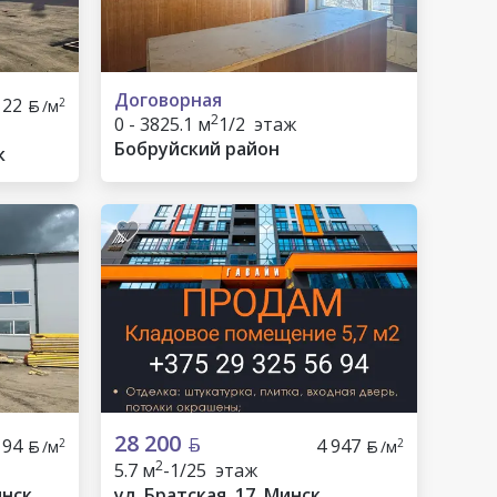
Договорная
22
2
/м
2
0 - 3825.1 м
1/2 этаж
Бобруйский район
к
28 200
194
4 947
2
2
/м
/м
2
5.7 м
-1/25 этаж
инск
ул. Братская, 17, Минск