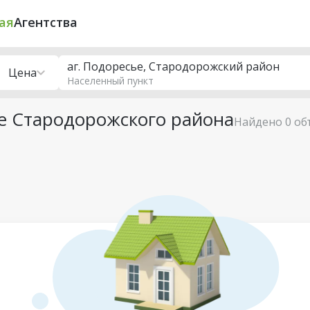
ая
Агентства
аг. Подоресье, Стародорожский район
Цена
Населенный пункт
е Стародорожского района
Найдено 0 об