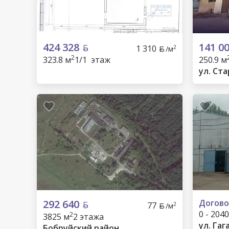
424 328
141 0
1 310
2
/м
2
323.8 м
1/1 этаж
250.9 м
ул. Ст
292 640
Догово
77
2
/м
0 - 204
2
3825 м
2 этажа
ул. Гаг
Бобруйский район