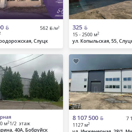
00
325
562
2
/м
2
2
15 - 2500 м
ародорожская, Слуцк
ул. Копыльская, 55, Слуц
рная
8 107 500
7 
2
00 м
1/2 этаж
2
1127 м
арина, 40А, Бобруйск
ул. Инженерная, 28/1, М