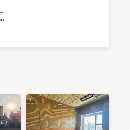
жа
о.